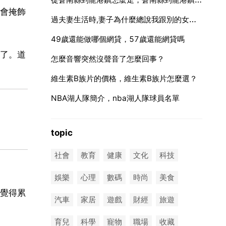
會掩飾
過夫妻生活時,妻子為什麼總說我跟別的女人是什麼感覺,可是我並沒有出軌,她是
49歲還能做哪個網貸，57歲還能網貸嗎
了。道
怎麼音響突然沒聲音了怎麼回事？
維生素B族片的價格，維生素B族片怎麼選？
NBA湖人隊簡介，nba湖人隊球員名單
topic
社會
教育
健康
文化
科技
娛樂
心理
數碼
時尚
美食
覺得累
汽車
家居
遊戲
財經
旅遊
育兒
科學
寵物
職場
收藏