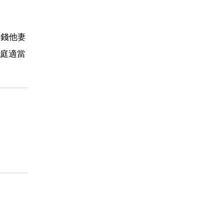
有錢他妻
庭適當