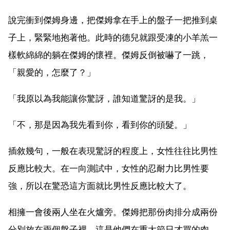
說完衝到傑姆身邊，把傑姆拿在手上的盤子一把推到桌
子上，緊緊地抱著他。此時的德兒就跟受凍的小羊羔一
樣軟綿綿的躺在傑姆的懷裡。傑姆反倒被嚇了一跳，
「親愛的，怎麼了？」
「我原以為我能讓你驚訝，誰知道驚訝的是我。」
「不，那是因為我先看到你，看到你的頭髮。」
插敘幾句，一般在表現驚訝的程度上，女性往往比男性
反應比較大。在一向測試中，女性的忍耐力比男性要
強，所以在驚恐這方面就比男性反應比較大了。
相擁一會後兩人坐在火爐旁。傑姆把那份肉排分成兩份
分別放在兩個盤子裡。這是他們在重大節日才買的肉