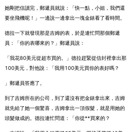
她剛把信讀完，郵遞員就說：「快一點，小姐，我們還
要坐飛機呢！」一邊說一邊拿出一塊金錶看了看時間。
德拉一下就發現那是吉姆的表，於是連忙問那個郵遞
員：「你的表哪來的？」郵遞員說：
「我花80美元從超市買的。」德拉趕緊從信封裡拿出那
100美元，對他說：「我用100美元買你的表好嗎？
」郵遞員答應了。
到了吉姆所在的公司，到了還沒有把金錶拿出來，吉姆
就先給了她一個驚喜，吉姆拿出一頂假髮，就是用她的
頭髮做成的。德拉連忙問道：「你從**買來的？