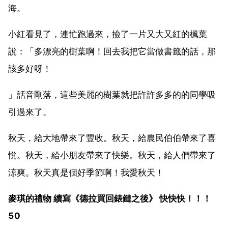
海。
小紅看見了，連忙跑過來，撿了一片又大又紅的楓葉
說：「多漂亮的樹葉啊！回去我把它當做書籤的話，那
該多好呀！
」話音剛落，這些美麗的樹葉就把許許多多的的同學吸
引過來了。
秋天，給大地帶來了豐收。秋天，給農民伯伯帶來了喜
悅。秋天，給小朋友帶來了快樂。秋天，給人們帶來了
涼爽。秋天真是個好季節啊！我愛秋天！
麥琪的禮物 續寫《德拉買回錶鏈之後》 快快快！！！
50