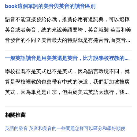
book這個單詞的美音與英音的讀音區別
d 所以到美國人口裡就是 better beder 和 watter
wader 注意watt...
語音不能直接發給你哦，推薦你用有道詞典，可以選擇
英音或者美音，總的來說美語要垮，英音就裝 英音和美
音發音的不同？美音最大的特點就是有捲舌音,而英音沒
有捲舌音的。基本所有單詞中 字母r之前的原因都捲舌
一般英語讀音是用美英還是英音，比方說學校裡教的是哪種音調
我覺得啊 最大的就是那個r的發音 就同兒化音似的 還有
就是美音好華麗啊 嘴巴可以做很誇張 說得好像嘴...
學校裡既不是英式也不是美式，因為語言環境不同，就
算是學校裡教的也會帶有中式的味道，我們新加坡推廣
英式，因為畢竟是正宗，但由於美式英語太流行，我們
大多數說美式，樓主學習標準的英式比較好 一般用英式
讀法，畢竟美語是英語的孩子！只是特別口音不大一
相關推薦
樣！學校老師學英式比較多，除了在美國留學老師外！
英語的發音 英音和美音的一些問題怎樣可以區分和學好順便
現在一般是美...