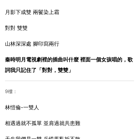
月影下成雙 兩鬢染上霜
對對 雙雙
山林深深處 腳印寫兩行
秦時明月電視劇裡的插曲叫什麼 裡面一個女孩唱的，歌
詞我只記住了「對對，雙雙」
9樓：
林愷倫-一雙人
相遇過就不孤單 並肩過就共患難
天生我們是一雙 兵慌馬亂拆不散