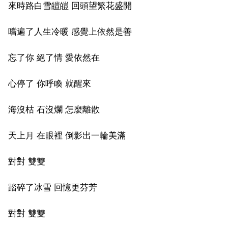
來時路白雪皚皚 回頭望繁花盛開
嚐遍了人生冷暖 感覺上依然是善
忘了你 絕了情 愛依然在
心停了 你呼喚 就醒來
海沒枯 石沒爛 怎麼離散
天上月 在眼裡 倒影出一輪美滿
對對 雙雙
踏碎了冰雪 回憶更芬芳
對對 雙雙