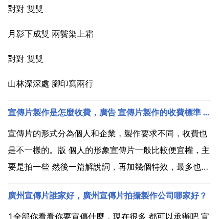
對對 雙雙
月影下成雙 兩鬢染上霜
對對 雙雙
山林深深處 腳印寫兩行
宣傳片製作是怎麼收費，廣告 宣傳片製作的收費標準 收費依據是什麼？
宣傳片的形式分為個人和企業，製作要求不同，收費也
是不一樣的。版 個人的形象宣傳片一般比較便宜權，主
要是拍一些 然後一篇解說詞，再加幾個特效，最多也就
千把塊錢。企業宣傳片的話，差的基本也沒有宣傳的效
廣州宣傳片誰家好，廣州宣傳片拍攝製作公司哪家好？
果，好一點的宣傳片都是幾萬，還要根據拍攝時間長
短，用到哪些器材 是否用演員等等這些因素考慮 廣告
1全部你看看你要宣傳什麼，現在很多 都可以承辦吧 宣