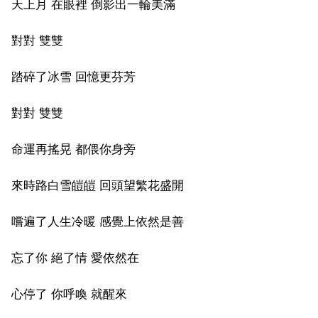
天上月 在眼裡 倒影出一輪美滿
對對 雙雙
踏碎了冰雪 回憶更芬芳
對對 雙雙
命運再搖晃 都偎你身旁
來時路白雪皚皚 回頭望繁花盛開
嚐遍了人生冷暖 感覺上依然是善
忘了你 絕了情 愛依然在
心停了 你呼喚 就醒來