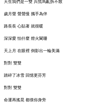
天生我們是一雙 兵慌馬亂拆不散
歲月聲 聲聲慢 攜手為伴
路長長 心貼著 就很暖
深深愛 怕什麼 燈火闌珊
天上月 在眼裡 倒影出一輪美滿
對對 雙雙
踏碎了冰雪 回憶更芬芳
對對 雙雙
命運再搖晃 都偎你身旁