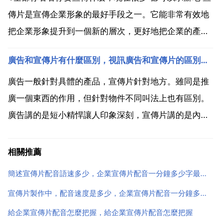
宣傳片...
傳片是宣傳企業形象的最好手段之一。它能非常有效地
把企業形象提升到一個新的層次，更好地把企業的產品
和服務展示給大眾，能非常詳細說明產品的功能 用途及
廣告和宣傳片有什麼區別，視訊廣告和宣傳片的區別是什麼
其優點 與其他產品不同之處 詮譯企業的文化理念，所
以宣傳片已經成為企業必不可少的企業形象宣傳工具之
廣告一般針對具體的產品，宣傳片針對地方。雖同是推
一。...
廣一個東西的作用，但針對物件不同叫法上也有區別。
廣告講的是短小精悍讓人印象深刻，宣傳片講的是內涵
文化歷史讓人印象深刻 廣告是推銷產品，宣傳片詳細全
面介紹產品 可以瞭解一下廣西幻刺文化傳播 製作的宣
相關推薦
傳片，公道，5萬起做 宣傳片分為 產品形象 產品售賣
簡述宣傳片配音語速多少，企業宣傳片配音一分鐘多少字最為合適呢？
宣傳...
宣傳片製作中，配音速度是多少，企業宣傳片配音一分鐘多少字最為合適呢？
給企業宣傳片配音怎麼把握，給企業宣傳片配音怎麼把握