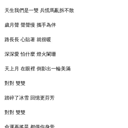
天生我們是一雙 兵慌馬亂拆不散
歲月聲 聲聲慢 攜手為伴
路長長 心貼著 就很暖
深深愛 怕什麼 燈火闌珊
天上月 在眼裡 倒影出一輪美滿
對對 雙雙
踏碎了冰雪 回憶更芬芳
對對 雙雙
命運再搖晃 都偎你身旁