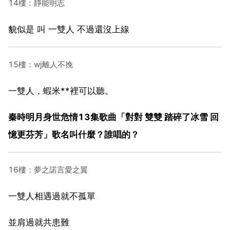
14樓：靜能明志
貌似是 叫 一雙人 不過還沒上線
15樓：wj離人不挽
一雙人，蝦米**裡可以聽。
秦時明月身世危情13集歌曲「對對 雙雙 踏碎了冰雪 回
憶更芬芳」歌名叫什麼？誰唱的？
16樓：夢之諾言愛之翼
一雙人相遇過就不孤單
並肩過就共患難