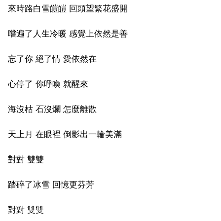
來時路白雪皚皚 回頭望繁花盛開
嚐遍了人生冷暖 感覺上依然是善
忘了你 絕了情 愛依然在
心停了 你呼喚 就醒來
海沒枯 石沒爛 怎麼離散
天上月 在眼裡 倒影出一輪美滿
對對 雙雙
踏碎了冰雪 回憶更芬芳
對對 雙雙