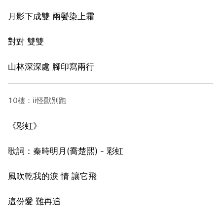
月影下成雙 兩鬢染上霜
對對 雙雙
山林深深處 腳印寫兩行
10樓：ii怪獸別跑
《彩虹》
歌詞：秦時明月(喬楚熙) - 彩虹
風吹乾我的淚 情 讓它飛
這份愛 難再追