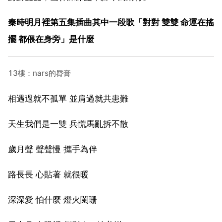
秦時明月裡第五集插曲其中一段歌「對對 雙雙 命運在搖
擺 都偎在身旁」是什麼
13樓：nars的脣膏
相遇過就不孤單 並肩過就共患難
天生我們是一雙 兵慌馬亂拆不散
歲月聲 聲聲慢 攜手為伴
路長長 心貼著 就很暖
深深愛 怕什麼 燈火闌珊