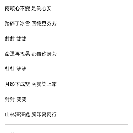
兩顆心不變 足夠心安
踏碎了冰雪 回憶更芬芳
對對 雙雙
命運再搖晃 都偎你身旁
對對 雙雙
月影下成雙 兩鬢染上霜
對對 雙雙
山林深深處 腳印寫兩行