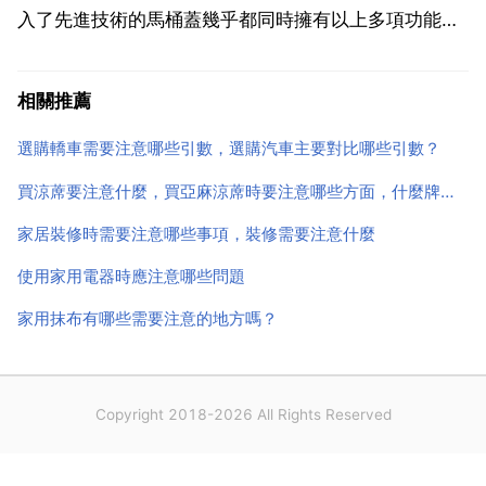
入了先進技術的馬桶蓋幾乎都同時擁有以上多項功能，
實現了真正的知名。同時，能否有效減少私密部位的發
病率，也是考量一個馬桶蓋的智慧性是否到位的重要指
相關推薦
標。2 62.售後服務 售後是在購買馬桶蓋時的重要...
選購轎車需要注意哪些引數，選購汽車主要對比哪些引數？
買涼蓆要注意什麼，買亞麻涼蓆時要注意哪些方面，什麼牌子比較好
家居裝修時需要注意哪些事項，裝修需要注意什麼
使用家用電器時應注意哪些問題
家用抹布有哪些需要注意的地方嗎？
Copyright 2018-2026 All Rights Reserved