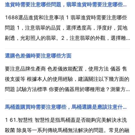
進貨時需要注意哪些問題，翡翠進貨時需要注意哪些問題
1688選品進貨和注意事項 1 翡翠進貨時需要注意哪些
問題 1，注意翡翠的品質，選擇透度高，淨度好，質地
剔透，光彩照人的翡翠。2，注意翡翠的外觀，選擇雕
工精湛，器形優美，佩戴舒適，尺碼正裝的翡翠。3，
選購色差儀時要注意哪些方面
如果帶色，色澤必須明豔，分佈均勻，最好是滿色分
佈。4，透光細看，必須沒有紋裂等破壞性瑕疵。詢問
要注意品牌生產商 色差儀效能配置，使用方法 儀器 售
商家是...
後支援等 根據本人的使用經驗，建議關注以下幾方面的
問題 試驗方法標準 你要的儀器用於哪種用途？測量方
法標準是哪個？儀器是否能滿足？測量原理 積分球的還
馬桶蓋購買時需要注意哪些，馬桶選購是應該注意什麼？
是45度 0或0 45度的？儀器的規格 光源 視場 測量面積
的大小等，特別關注測量誤差和重現性儀器...
1 61.智慧性 智慧性是指馬桶蓋是否能夠完美解決水洗
殺菌 除臭等一系列傳統馬桶無法解決的問題。常見的融