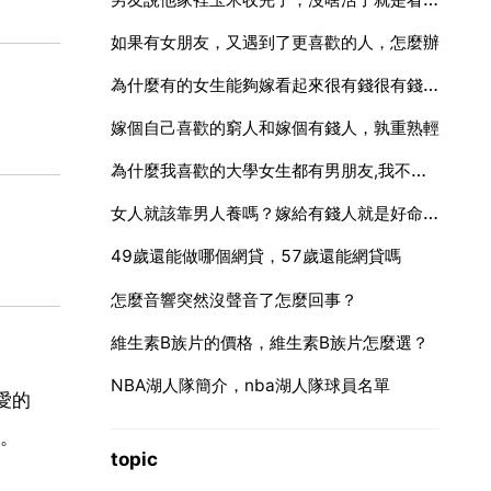
如果有女朋友，又遇到了更喜歡的人，怎麼辦
為什麼有的女生能夠嫁看起來很有錢很有錢的男人，坐豪車啊什麼的
嫁個自己喜歡的窮人和嫁個有錢人，孰重熟輕
為什麼我喜歡的大學女生都有男朋友,我不喜歡的自己又找上來,我暈
女人就該靠男人養嗎？嫁給有錢人就是好命富貴命
49歲還能做哪個網貸，57歲還能網貸嗎
怎麼音響突然沒聲音了怎麼回事？
維生素B族片的價格，維生素B族片怎麼選？
NBA湖人隊簡介，nba湖人隊球員名單
愛的
。
topic