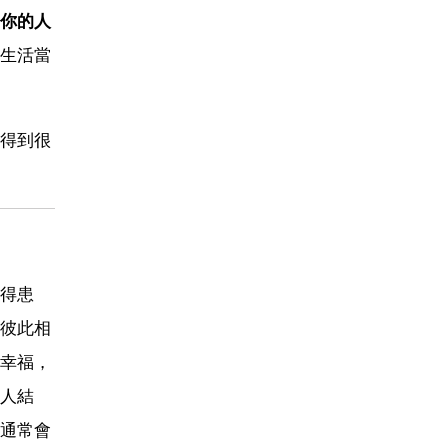
你的人
生活當
得到很
得患
彼此相
幸福，
人結
通常會