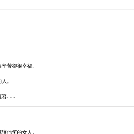
很辛苦卻很幸福。
的人。
寬容……
擇讓他笑的女人。