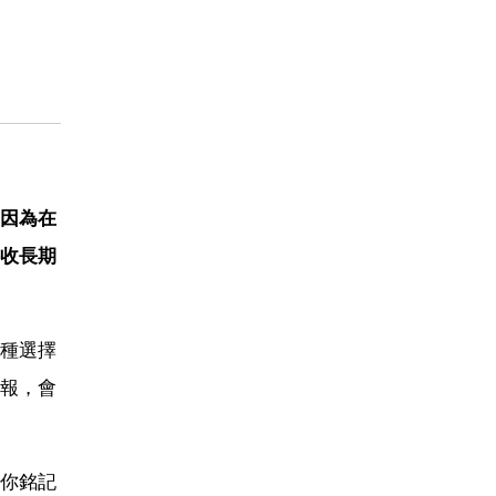
因為在
收長期
種選擇
報，會
你銘記