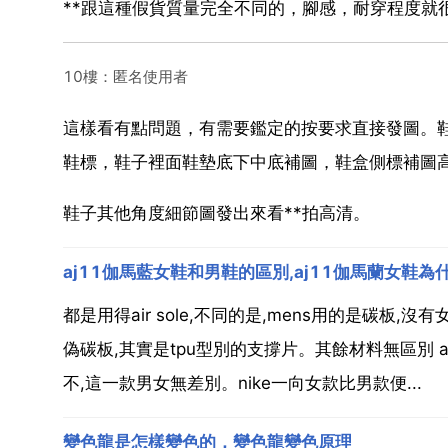
**跟這種假貨質量完全不同的，腳感，耐穿程度就
10樓：匿名使用者
這樣看有點問題，有需要鑑定的按要求直接發圖。
鞋標，鞋子裡面鞋墊底下中底補圖，鞋盒側標補圖
鞋子其他角度細節圖發出來看**拍高清。
aj11伽馬藍女鞋和男鞋的區別,aj11伽馬蘭女
都是用得air sole,不同的是,mens用的是碳板,沒
偽碳板,其實是tpu型別的支撐片。其餘材料無區別 
不,這一款男女無差別。nike一向女款比男款便...
變色龍是怎樣變色的，變色龍變色原理