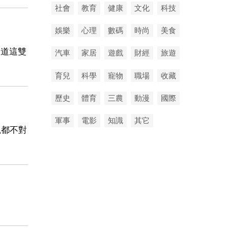
社會
教育
健康
文化
科技
娛樂
心理
數碼
時尚
美食
知道這雙
汽車
家居
遊戲
財經
旅遊
育兒
科學
寵物
職場
收藏
歷史
體育
三農
動漫
國際
軍事
電影
知識
其它
觀都不對