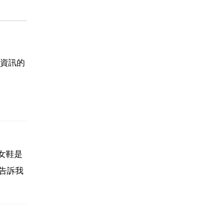
！
資訊的
。女鞋是
細告訴我