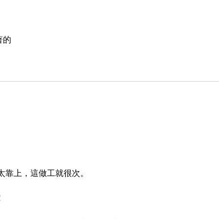
著的
也太靠上，這做工就很次。
！