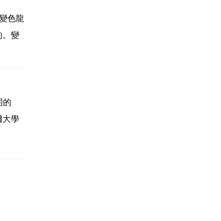
變色龍
的。變
同的
爾大學