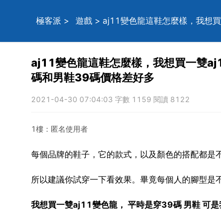
極客派
>
遊戲
> aj11變色龍這鞋怎麼樣，我想
aj11變色龍這鞋怎麼樣，我想買一雙aj
碼和男鞋39碼價格差好多
2021-04-30 07:04:03 字數 1159 閱讀 8122
1樓：匿名使用者
每個品牌的鞋子，它的款式，以及顏色的搭配都是
所以建議你試穿一下看效果。畢竟每個人的腳型是
我想買一雙aj11變色龍， 平時是穿39碼 男鞋 可