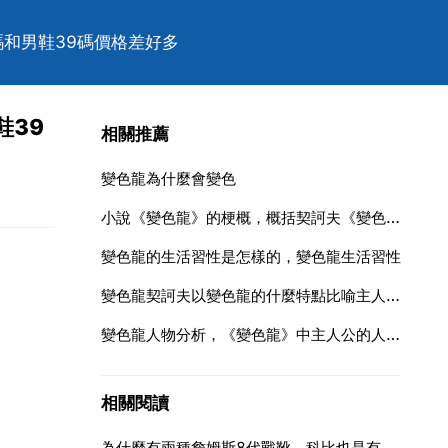
9碼和男鞋39碼價格差好多
鞋39
相關推薦
變色龍為什麼會變色
小說《變色龍》的梗概，概括契訶夫《變色龍》的主要內容。。
變色龍的生活習性是怎樣的，變色龍生活習性
變色龍契訶夫以變色龍的什麼特點比喻主人公什麼的性格特徵
變色龍人物分析，《變色龍》中主人公的人物形象
相關閱讀
為什麼有兩種詹姆斯8代戰靴，科比也是有兩種6代戰靴，除了黑曼巴還有一種，耐克公司幹嘛出兩種