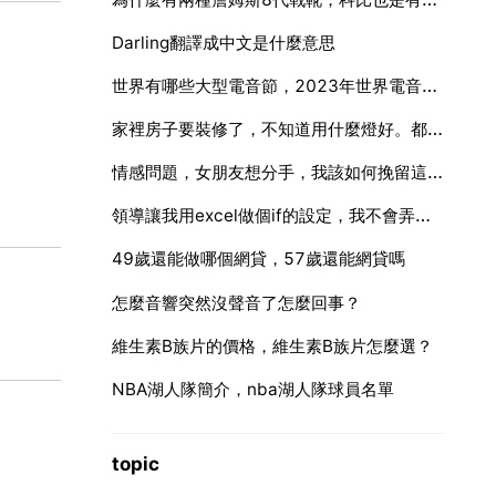
Darling翻譯成中文是什麼意思
世界有哪些大型電音節，2023年世界電音節在哪裡舉行
家裡房子要裝修了，不知道用什麼燈好。都說現在LED省電，但是價格又太高了
情感問題，女朋友想分手，我該如何挽留這段感情，希望可以懂女生
領導讓我用excel做個if的設定，我不會弄，求大神幫助。。就是做個工資，然後把單元格里面小於1的數值
49歲還能做哪個網貸，57歲還能網貸嗎
怎麼音響突然沒聲音了怎麼回事？
維生素B族片的價格，維生素B族片怎麼選？
NBA湖人隊簡介，nba湖人隊球員名單
topic