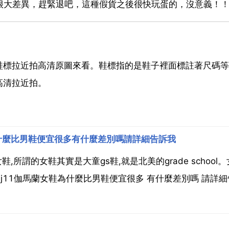
很大差異，趕緊退吧，這種假貨之後很快玩蛋的，沒意義！
鞋標拉近拍高清原圖來看。鞋標指的是鞋子裡面標註著尺碼等
高清拉近拍。
鞋為什麼比男鞋便宜很多有什麼差別嗎請詳細告訴我
有女鞋,所謂的女鞋其實是大童gs鞋,就是北美的grade school
aj11伽馬蘭女鞋為什麼比男鞋便宜很多 有什麼差別嗎 請詳