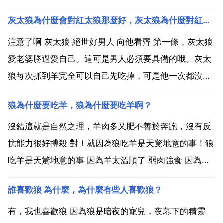
灰太狼為什麼會對紅太狼那麼好，灰太狼為什麼對紅太狼那麼好
注意了啊 灰太狼 絕世好男人 向他看齊 第一條，灰太狼
愛老婆勝過愛自己。這可是男人必須要具備的哦。灰太
狼每次抓到羊完全可以自己先吃掉，可是他一次都沒有
這樣做，總是辛苦地把小羊們送到老婆大人面前，或煮
狼為什麼要吃羊，狼為什麼要吃羊啊？
或炸全由老婆說了算。這樣的男人永遠把老婆放在第一
位，這可是嫁他的先決條件啊。第三條，灰太狼聰明能
沒錯這就是自然之理，羊肉多又肥不善於奔跑，沒有反
幹有毅...
抗能力很好搏殺 對！就因為狼吃羊是天驚地意的事！狼
吃羊是天驚地意的事 因為羊太溫順了 弱肉強食 因為狼
不吃羊 怎麼會有 狼愛上羊 披著羊皮的狼 呢？很簡單，
誰喜歡狼 為什麼，為什麼有些人喜歡狼？
因為狼吃羊是天性 因為 喜羊羊 和 灰太狼 狼愛上羊啊
愛的瘋狂,都瘋狂了，你說還有什麼事它不敢...
有，我也喜歡狼 因為狼是暗夜的寵兒，夜幕下的精靈