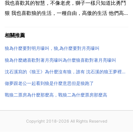
我也喜歡其的智慧，不像老虎，獅子一樣只知道比勇鬥
狠 我也喜歡狼的生活，一種自由，高傲的生活 他們高
傲，但不是迂腐的騎士精神 他們自由，擔不是一盤散沙
的散亂 我喜歡狼的叫聲，特別是人們傳說中月圓時于山
相關推薦
巔號叫的頭狼 其中的孤獨與傲骨是那樣的明顯，是一種
狼為什麼要對明月嚎叫，狼,為什麼要對月亮嚎叫
上...
狼為什麼總喜歡對著月亮嚎叫為什麼狼喜歡對著月亮嚎叫
沈石溪寫的《狼王》為什麼沒有狼，誰有 沈石溪的狼王夢裡面的狼種的內容啊
做夢跟老公一起看到狼是什麼意思但是狼跑了
戰狼二票房為什麼那麼高，戰狼二為什麼票房那麼高
Copyright 2018-2026 All Rights Reserved