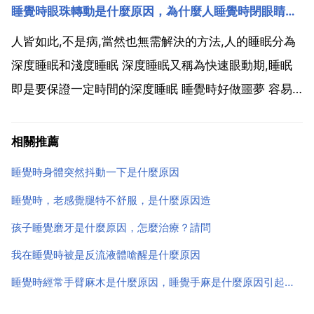
睡覺時眼珠轉動是什麼原因，為什麼人睡覺時閉眼睛眼珠還會動
3 當感冒造成喉嚨部位腫脹 扁桃腺發炎 分泌物增多
時，更易造成氣流不順而鼾聲加重。4.鼻腔內腺樣體...
人皆如此,不是病,當然也無需解決的方法,人的睡眠分為
深度睡眠和淺度睡眠 深度睡眠又稱為快速眼動期,睡眠
即是要保證一定時間的深度睡眠 睡覺時好做噩夢 容易
驚醒 醒得過早等睡眠現象，為淺睡眠現象，是睡眠質量
不佳的反映.在淺度睡眠時，大腦只有部分組織處於休眠
相關推薦
狀態，相當部分其他組織仍然處於活躍狀態，在這個...
睡覺時身體突然抖動一下是什麼原因
睡覺時，老感覺腿特不舒服，是什麼原因造
孩子睡覺磨牙是什麼原因，怎麼治療？請問
我在睡覺時被是反流液體嗆醒是什麼原因
睡覺時經常手臂麻木是什麼原因，睡覺手麻是什麼原因引起的，左手臂發麻應警惕的病？