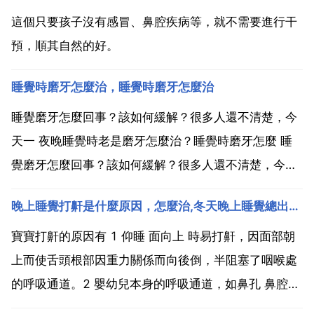
這個只要孩子沒有感冒、鼻腔疾病等，就不需要進行干
預，順其自然的好。
睡覺時磨牙怎麼治，睡覺時磨牙怎麼治
睡覺磨牙怎麼回事？該如何緩解？很多人還不清楚，今
天一 夜晚睡覺時老是磨牙怎麼治？睡覺時磨牙怎麼 睡
覺磨牙怎麼回事？該如何緩解？很多人還不清楚，今天
一 晚上睡覺時老是磨牙齒怎麼辦？我知道磨牙的原因
晚上睡覺打鼾是什麼原因，怎麼治,冬天晚上睡覺總出汗是什麼原因？
是，就是缺鋅，缺鋅就是磨牙這樣的症狀 是不是有時候
感覺沒有事情做，就會掰自己的手指頭玩。在就是碰到
寶寶打鼾的原因有 1 仰睡 面向上 時易打鼾，因面部朝
什麼東西...
上而使舌頭根部因重力關係而向後倒，半阻塞了咽喉處
的呼吸通道。2 嬰幼兒本身的呼吸通道，如鼻孔 鼻腔
口咽部比較狹窄，故稍有分泌物或粘膜腫脹就易阻塞。