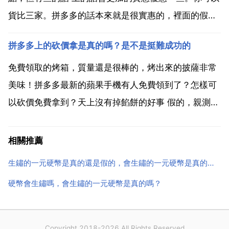
貨比三家。拼多多的話本來就是很實惠的，裡面的假貨
也是很多的。我覺得真的還是比較實惠的，裡面的 的話
拼多多上的砍價拿是真的嗎？是不是挺難成功的
會比較便宜，一般來說，我在拼多多買水果的話，是最
選擇華的。拼多多真的很實惠了，但是品質保障並沒有
免費領取的烤箱，質量還是很棒的，烤出來的披薩非常
那麼好，...
美味！拼多多最新的蘋果手機有人免費領到了？怎樣可
以砍價免費拿到？天上沒有掉餡餅的好事 假的，親測
過，邀請了一堆人幫忙砍價，剛開始是顯示邀請五個人
就可以免費拿，邀請五人後顯示還差幾塊錢，然後繼續
相關推薦
邀請，邀請一個人大概幾分錢，邀請一個新使用者幾毛
生鏽的一元硬幣是真的還是假的，會生鏽的一元硬幣是真的嗎？
錢，邀請到金...
硬幣會生鏽嗎，會生鏽的一元硬幣是真的嗎？
Copyright 2018-2026 All Rights Reserved