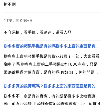
搶不到
11樓：匿名使用者
不容易搶，看手氣，看網速，還看人品
拼多多賣的蘋果手機是真的嗎拼多多上賣的東西是真的嗎？
拼多多上賣的蘋果手機是假貨花錢買了一部，大家看看
翻車了嗎 拼多多上賣的二手蘋果6才1600左右，只是
因為啟用過才便宜賣，是真的嗎 你好bai，你的問題是
拼多多買的蘋果手 du機是真zhi的嗎？據我所知，拼多
拼多多真的很實惠嗎？拼多多上面的東西便宜是真的嗎？
多的1號商dao城就是回 的綠森 機器應答該沒有問題是
國行的。但是貌似發貨速度很慢，配件也有可...
拼多多不一定是真的實惠，有的話是拼多多比較實惠一
點，但有些的話 上的話會更加的實惠優惠一些。你可以