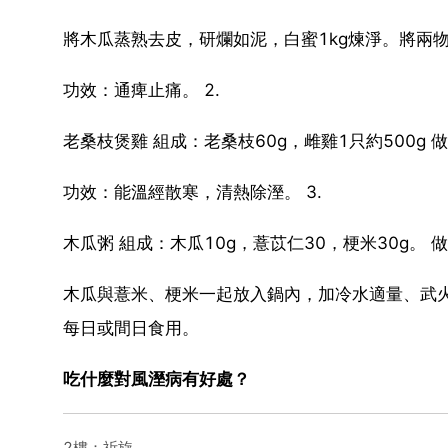
將木瓜蒸熟去皮，研爛如泥，白蜜1kg煉淨。將兩
功效：通痺止痛。 2.
老桑枝煲雞 組成：老桑枝60g，雌雞1只約500
功效：能溫經散寒，清熱除溼。 3.
木瓜粥 組成：木瓜10g，薏苡仁30，梗米30g。 
木瓜與薏米、梗米一起放入鍋內，加冷水適量、武
每日或間日食用。
吃什麼對風溼病有好處？
2樓：祈旋