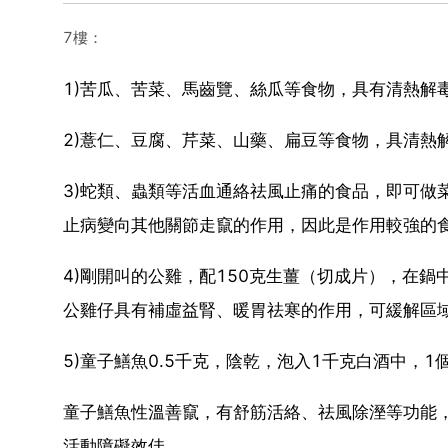
7樓：
1)苦瓜、苦菜、馬齒覽、絲瓜等食物，具有清熱解
2)薏仁、豆腐、芹菜、山藥、扁豆等食物，具清熱
3)蛇類、蟲類等活血通絡祛風止痛的食品，即可做
止病變向其他關節走竄的作用，因此是作用較強的
4)剛開叫的公雞，配150克生薑（切成片），在
公雞仔具有補虛益腎、暖胃祛寒的作用，可緩解區
5)童子鱔魚0.5千克，陰乾，泡入1千克白酒中，
童子鱔魚性溫善竄，有舒筋活絡、祛風除溼等功能
活動障礙效佳。