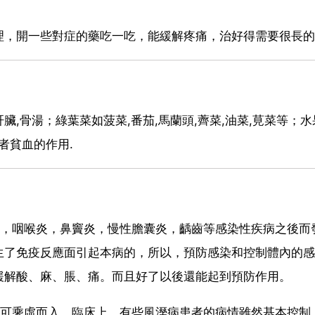
理，開一些對症的藥吃一吃，能緩解疼痛，治好得需要很長的
,骨湯；綠葉菜如菠菜,番茄,馬蘭頭,薺菜,油菜,莧菜等；水
患者貧血的作用.
炎，咽喉炎，鼻竇炎，慢性膽囊炎，齲齒等感染性疾病之後而
生了免疫反應面引起本病的，所以，預防感染和控制體內的感
緩解酸、麻、脹、痛。而且好了以後還能起到預防作用。
邪可乘虛而入。臨床上，有些風溼病患者的病情雖然基本控制