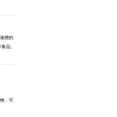
液體的
食品;
物，可