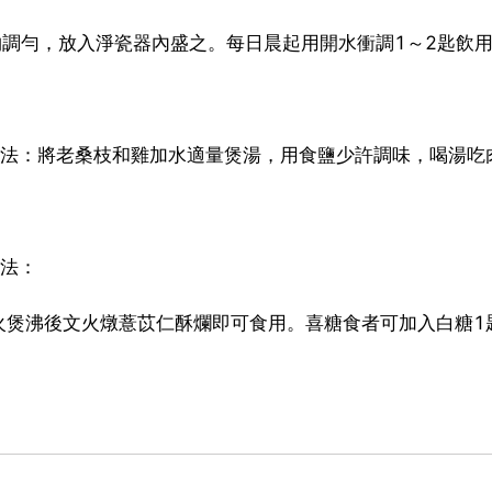
物調勻，放入淨瓷器內盛之。每日晨起用開水衝調1～2匙飲
g 做法：將老桑枝和雞加水適量煲湯，用食鹽少許調味，喝湯吃
做法：
火煲沸後文火燉薏苡仁酥爛即可食用。喜糖食者可加入白糖1