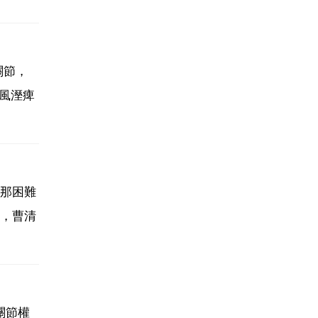
關節，
風溼痺
那困難
，曹清
關節權