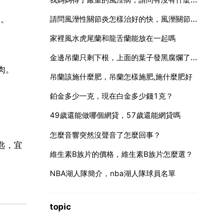
請問風溼性關節炎怎樣治好的快，風溼關節炎有什麼方法能治好？
用。
家裡風水虎尾蘭和龍舌蘭能放在一起嗎
金邊吊蘭只剩下根，上面的葉子發黑腐爛了，但是根還活著，能長出葉子嗎一
肉。
吊蘭該施什麼肥，吊蘭怎樣施肥,施什麼肥好
鉑金多少一克，現在白金多少錢1克？
49歲還能做哪個網貸，57歲還能網貸嗎
怎麼音響突然沒聲音了怎麼回事？
匙，宜
維生素B族片的價格，維生素B族片怎麼選？
NBA湖人隊簡介，nba湖人隊球員名單
topic