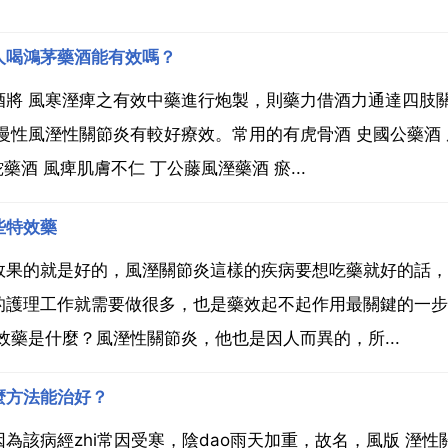
人喝鴻茅藥酒能有效嗎？
酒將 風寒溼痺之有效中藥進行炮製，則藥力借酒力通達四肢
慢性風溼性關節炎有較好療效。常用的有虎骨酒 史國公藥酒 
酒 風痺肌膚不仁 丁公藤風溼藥酒 瘀...
些特效藥
效果的就是好的，風溼關節炎這樣的疾病要想吃藥就好的話，
的護理工作就需要做很多，也是藥效起不起作用最關鍵的一步
藥是什麼？風溼性關節炎，他也是因人而異的，所...
麼方法能治好？
因為該病經zhi常因受寒，陰dao雨天加重，故名，風版 溼性