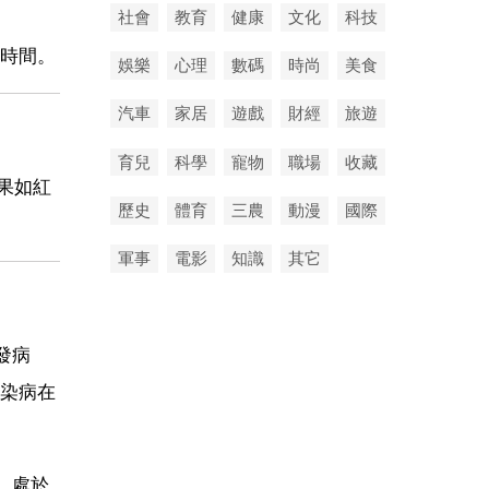
社會
教育
健康
文化
科技
時間。
娛樂
心理
數碼
時尚
美食
汽車
家居
遊戲
財經
旅遊
育兒
科學
寵物
職場
收藏
果如紅
歷史
體育
三農
動漫
國際
軍事
電影
知識
其它
發病
染病在
，處於