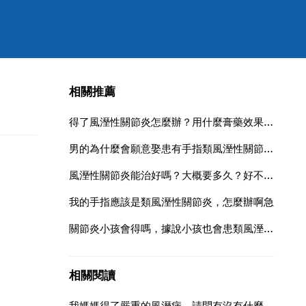
相關推薦
得了風溼性關節炎怎麼辦？用什麼膏藥效果好？
男的為什麼會願意娶患有手指類風溼性關節炎的女子他傻嗎還是什麼情況我不明白他明明是可以另做選
風溼性關節炎能治好嗎？大概要多久？好不好治？拜託了各位謝謝
我的手指應該是類風溼性關節炎，怎麼辦啊急
關節炎小孩會得嗎，據說小孩也會患類風溼性關節炎，如何辨別？
相關閱讀
我媽媽得了嚴重的風溼病，請問有沒有什麼好的方法，讓她減少痛苦？我非常愛我媽媽，謝謝您的答案