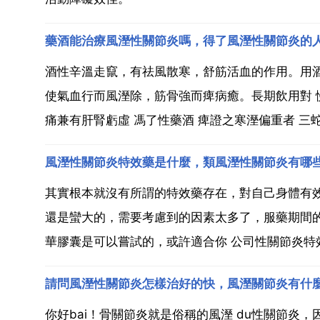
藥酒能治療風溼性關節炎嗎，得了風溼性關節炎的
酒性辛溫走竄，有祛風散寒，舒筋活血的作用。用
使氣血行而風溼除，筋骨強而痺病癒。長期飲用對 
痛兼有肝腎虧虛 馮了性藥酒 痺證之寒溼偏重者 三蛇藥
風溼性關節炎特效藥是什麼，類風溼性關節炎有哪
其實根本就沒有所謂的特效藥存在，對自己身體有
還是蠻大的，需要考慮到的因素太多了，服藥期間
華膠囊是可以嘗試的，或許適合你 公司性關節炎特效
請問風溼性關節炎怎樣治好的快，風溼關節炎有什
你好bai！骨關節炎就是俗稱的風溼 du性關節炎，