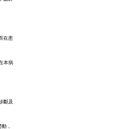
而在患
在本病
診斷及
勞動，