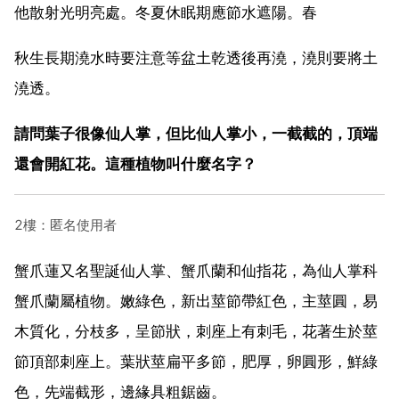
他散射光明亮處。冬夏休眠期應節水遮陽。春
秋生長期澆水時要注意等盆土乾透後再澆，澆則要將土
澆透。
請問葉子很像仙人掌，但比仙人掌小，一截截的，頂端
還會開紅花。這種植物叫什麼名字？
2樓：匿名使用者
蟹爪蓮又名聖誕仙人掌、蟹爪蘭和仙指花，為仙人掌科
蟹爪蘭屬植物。嫩綠色，新出莖節帶紅色，主莖圓，易
木質化，分枝多，呈節狀，刺座上有刺毛，花著生於莖
節頂部刺座上。葉狀莖扁平多節，肥厚，卵圓形，鮮綠
色，先端截形，邊緣具粗鋸齒。