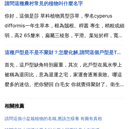
請問這種農村常見的植物叫什麼名字
的市花，它適宜於盆栽觀賞，可置於室內佈置，尤其適
宜在家庭中點綴於有陽光的幾架 書桌上。因其株型...
你好，這個是莎 草科植物異型莎草，學名cyperus
difformis一年生草本，根為鬚根。稈叢 專生，稍粗或細
弱，高2 65釐米，扁屬三稜形，平滑。葉短於稈，寬2
6毫米，平張或摺合 葉鞘稍長，褐色。苞片2枚，少3
這種戶型是不是不聚財？怎麼化解,請問這個戶型是T字型嗎？如果是，風水上怎麼化解
枚，葉狀，長於花序 長側枝聚繖花序簡單，少數為復
出，具3 9個輻射枝，輻射枝長短不...
首先，這戶型缺角特別嚴重，其次，此戶型在風水學上
被稱為退田比，意為退運之宅，家運會逐漸衰敗。哪這
麼多的迷信。把你變回 白毛女 你就覺得聚財了。衛生
間在房子中間，最好不要要 請問這個戶型是t字型嗎？
如果是，風水上怎麼化解 這樣的戶型不聚財還有對家人
相關推薦
身體不好。這個看像手槍型或刀型，不好，需要找大仙
請問這個小盆栽植物的名稱,應該怎樣養 有圖有真相
化解。...