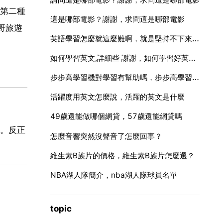
第二種
這是哪部電影？謝謝，求問這是哪部電影
哥旅遊
英語學習怎麼就這麼難啊，就是堅持不下來，暈死
如何學習英文,詳細些 謝謝，如何學習好英語？拜託了各位 謝謝
步步高學習機對學習有幫助嗎，步步高學習機對學習有什麼好處？
活躍度用英文怎麼說，活躍的英文是什麼
49歲還能做哪個網貸，57歲還能網貸嗎
。反正
怎麼音響突然沒聲音了怎麼回事？
維生素B族片的價格，維生素B族片怎麼選？
NBA湖人隊簡介，nba湖人隊球員名單
topic