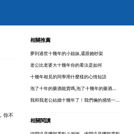
相關推薦
夢到過世十幾年的小姐妹,還跟她吵架
老公比老婆大十幾年你的看法是如何
十幾年相見的同學用什麼樣的心情短語
泡了十年的藥酒能賣嗎,泡了十幾年的藥酒還能喝嗎
我和我老公結婚十幾年了！我們倆的感情一直都很好！最讓我受不了
，你不
相關閱讀
請問這是哪部電影？謝謝，求問這是哪部電影