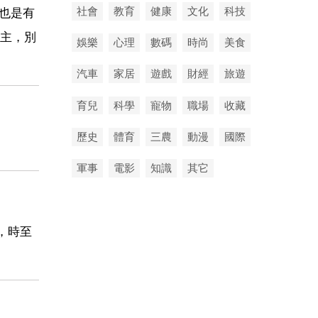
社會
教育
健康
文化
科技
制也是有
主，別
娛樂
心理
數碼
時尚
美食
汽車
家居
遊戲
財經
旅遊
育兒
科學
寵物
職場
收藏
歷史
體育
三農
動漫
國際
軍事
電影
知識
其它
，時至