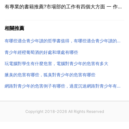
有專業的書籍推薦?市場部的工作有四個大方面 一 作為
公司的情報機構 1 跟蹤行業發展趨勢，建立和完善營銷
資訊收集 處理 交流及保密系統。2 蒐集行業資訊，特
相關推薦
別是競爭品牌產品的效能 競爭手段等情報的收集 ...
有哪些適合青少年讀的哲學書值得，有哪些適合青少年讀的哲學書值得推薦？
青少年經橙葡萄酒的好處和壞處有哪些
玩電腦對學生有什麼危害，電腦對青少年的危害有多大
腋臭的危害有哪些，狐臭對青少年的危害有哪些
網路對青少年的危害例子有哪些，過度沉迷網路對青少年有什麼樣的危害
Copyright 2018-2026 All Rights Reserved