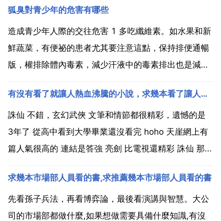
狐臭對青少年的危害有哪些
造成青少年人際的交往危害 1 多吃纖維素。如水果和新
鮮蔬菜，有便祕的患者尤其要注意這點，保持排便通暢
版，權排除體內毒素，減少汗液中的毒素排出也是減輕
腋臭味的一個方法。2 勤洗澡 多鍛鍊。日常多鍛鍊可提
有沒有看了就讓人熱血沸騰的小說，求幾本看了讓人熱血沸騰的小說
高身體免疫力，加強新陳代謝的能力。特別是夏天很多
上班族都待在空調房裡，使得汗腺功能退化，結果使不
誅仙 不錯，玄幻武俠 文筆和情節都很精彩，遺憾的是
經過...
3年了 從高中看到大學畢業還沒看完 hoho 天崖網上有
篇人氣很高的 連結是答強 亮劍 比電視還精彩 誅仙 那是
相當 的好看 不過誅仙8我等了差不多半年還沒等到 還
求幾本市場部人員看的書,求推薦幾本市場部人員看的書
有 崑崙 和 倉海 真不偏你 現在我們學校都在看這寫 獸
血沸騰 講鐵血，愛情，賊夠男...
先看孫子兵法，再看博弈論，最後看演講與智慧。大公
司的市場部都做什麼,如果想做需要具備什麼知識,有沒