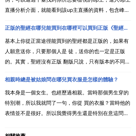
直播分析介面，就能看到該up主直播的資料，包含峰值
人氣 禮物數 彈幕互動 直播熱度 觀眾畫像等，還能通過
正版的聖經在哪兒能買到在哪裡可以買到正版《聖經》？
直播監控功能檢視直播過程中分鐘級的禮物收入 峰值人
數 彈幕數 人氣值等，及時掌握up主直播熱度資料...
基本上你從正當途徑能買到的聖經都是正版的，如果有
人願意送你，只要那個人是 徒，送你的也一定是正版
的。其實，聖經沒有正版 翻版只說，只有版本的不同。
例如，大多數 徒在用的和合版聖經 分神版和上帝版 還
相親時總是被姑娘問在哪兒買衣服是怎樣的體驗？
有前幾年剛出的聖經新譯本以及呂振忠譯本，以上是中
文譯本。英文譯本的版本就更多了，例如king jame...
我本身是一個女生。也經歷過相親。當時那個男生穿的
特別潮，所以我就問了一句，你從 買的衣服？當時他的
表情並不是很好。所以我覺得男生還是特別在意這問
題。相親的時候儘量還是不要問這個問題吧。我會認為
這個姑娘比較拜金。因為我是一個特別在意別人想法的