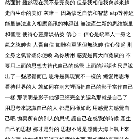
然面對 雖然現在我不是完美的 但是我相信我會越來越
走向生命的美好 灰暗＝ 因為缺乏自信和智慧 atp等神經
能量無法進入相應資訊的神經鏈 無法產生新的思維能量
和智慧 使得心靈黯淡枯萎 信心＝ 信心是統率人一身之
氣之統帥也 人吾自信 如雖有軍隊但無統帥 信心發起 則
全身之氣皆聽你使喚 為你所用 感覺是博大而寬廣的 不
要用上面的思想去替代自己的感覺 上面的話語也只是說
出了一些感覺而已 思考是與現實不一樣的 總愛用思考
看待世界的人 就如同在洞穴裡面把自己的影子當作自己
一樣 那明明是影子他卻已經完全的認為那就是自己了
用思考來認識自己的人 都是同樣如此 用感覺去感覺自
己吧 拋棄所有的別人的思想 讓自己在感覺的時候 產生
自己的思想 那才是對的 思想不過是感覺大海上飄上來