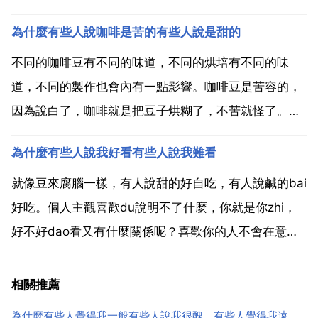
些 是吧 嗯啊 等口頭語一版樣。當然，這是一種非權常
為什麼有些人說咖啡是苦的有些人說是甜的
不好的習慣。造成說髒話的毛病的原因，主要應該是從
小的教育出現了問題。家庭環境的影響，自己的不自
不同的咖啡豆有不同的味道，不同的烘培有不同的味
律，都會...
道，不同的製作也會內有一點影響。咖啡豆是苦容的，
因為說白了，咖啡就是把豆子烘糊了，不苦就怪了。但
是如果你經常喝不加糖的意式特濃，你會在喝很苦的同
為什麼有些人說我好看有些人說我難看
時體會出豆子的味道和一點甘甜。普通滴漏咖啡我就不
清楚了，但是你經常喝的話應該能喝出來，但是沒有
就像豆來腐腦一樣，有人說甜的好自吃，有人說鹹的bai
espresso...
好吃。個人主觀喜歡du說明不了什麼，你就是你zhi，
好不好dao看又有什麼關係呢？喜歡你的人不會在意你
好不好看，討厭你的人也不會因為你的外貌而變得喜歡
你。所以，做好自己才最重要！因為每個人審美觀不同
相關推薦
啊。這不很正常嘛，怎麼可能所有人都覺得你好看或者
為什麼有些人覺得我一般有些人說我很醜，有些人覺得我遠看帥近看