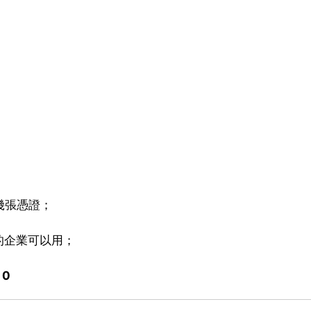
幾張憑證；
的企業可以用；
0