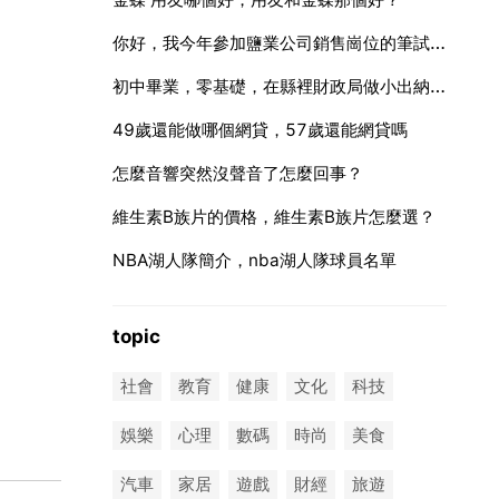
你好，我今年參加鹽業公司銷售崗位的筆試，請問你能告訴我筆試考
初中畢業，零基礎，在縣裡財政局做小出納，心裡有想法去市裡的事業單位，感覺確實異想天開了，怎麼辦？不
49歲還能做哪個網貸，57歲還能網貸嗎
怎麼音響突然沒聲音了怎麼回事？
維生素B族片的價格，維生素B族片怎麼選？
NBA湖人隊簡介，nba湖人隊球員名單
topic
社會
教育
健康
文化
科技
娛樂
心理
數碼
時尚
美食
汽車
家居
遊戲
財經
旅遊