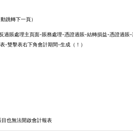
（自動跳轉下一頁）
/反過賬處理主頁面-賬務處理-憑證過賬-結轉損益-憑證過賬
益表-雙擊表右下角會計期間-生成（！）
賬目也無法開啟會計報表