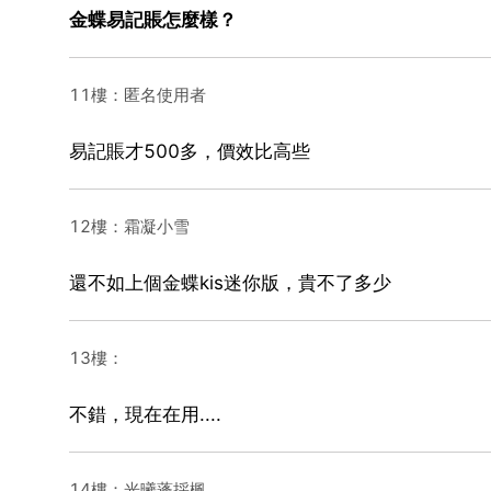
金蝶易記賬怎麼樣？
11樓：匿名使用者
易記賬才500多，價效比高些
12樓：霜凝小雪
還不如上個金蝶kis迷你版，貴不了多少
13樓：
不錯，現在在用....
14樓：光曦蓬採楓