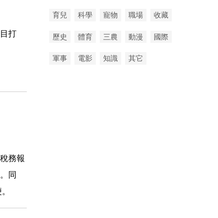
育兒
科學
寵物
職場
收藏
目打
歷史
體育
三農
動漫
國際
軍事
電影
知識
其它
稅務報
。同
便。