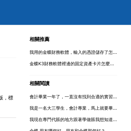
相關推薦
我用的金蝶財務軟體，輸入的憑證儲存了怎麼就沒有呢？是怎麼回事
金蝶K3財務軟體裡邊的固定資產卡片怎麼刪除 不能修改又不能刪除，神馬情況
相關閱讀
會計畢業一年了，一直沒有找到合適的實習單位
版，標
我是一名大三學生，會計專業，馬上就要畢業找實習單位。但我想升
我現在專門代賬的地方跟著學做賬我想知道最快多久能學出來到能去人家單位當會計最慢呢？我主要是想能
金蝶 用友哪個好，用友和金蝶那個好？