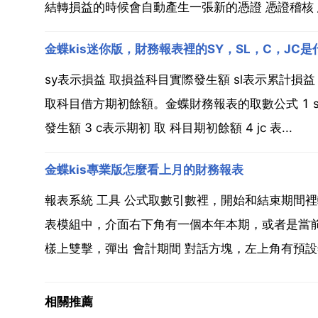
結轉損益的時候會自動產生一張新的憑證 憑證稽核 憑
金蝶kis迷你版，財務報表裡的SY，SL，C，JC
sy表示損益 取損益科目實際發生額 sl表示累計損益
取科目借方期初餘額。金蝶財務報表的取數公式 1 sy
發生額 3 c表示期初 取 科目期初餘額 4 jc 表...
金蝶kis專業版怎麼看上月的財務報表
報表系統 工具 公式取數引數裡，開始和結束期間裡輸
表模組中，介面右下角有一個本年本期，或者是當前月
樣上雙擊，彈出 會計期間 對話方塊，左上角有預設年
相關推薦