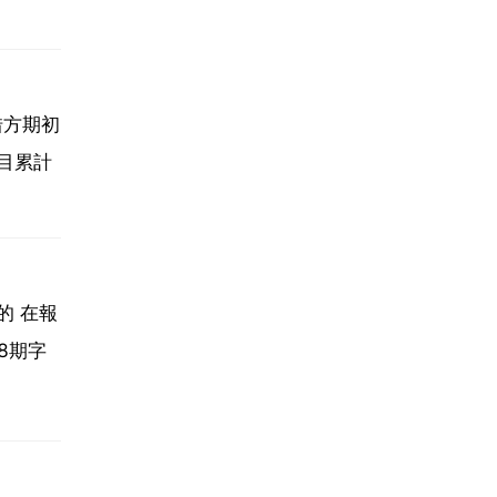
借方期初
科目累計
的 在報
8期字