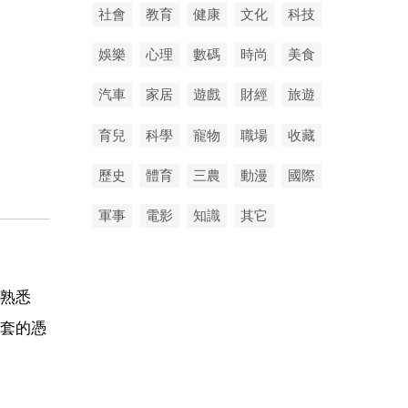
社會
教育
健康
文化
科技
娛樂
心理
數碼
時尚
美食
汽車
家居
遊戲
財經
旅遊
育兒
科學
寵物
職場
收藏
歷史
體育
三農
動漫
國際
軍事
電影
知識
其它
熟悉
套的憑