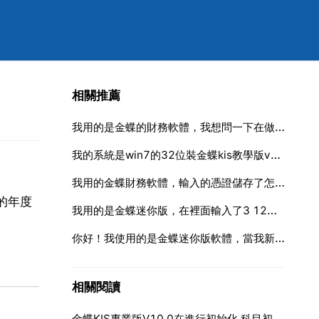
相關推薦
我用的是金蝶的財務軟體，我想問一下在做完憑證之後我就不知道該
我的系統是win7的32位裝金蝶kis教學版v91的
我用的金蝶財務軟體，輸入的憑證儲存了怎麼就沒有呢？是怎麼回事
的年度
我用的是金蝶迷你版，在裡面輸入了3 12月份的憑證，為什麼我以manager的身份進去後，查詢憑證看不到憑證
你好！我使用的是金蝶迷你版軟體，當我新增一名使用者管理員並對其
相關閱讀
金蝶KIS專業版V10 0在進行初始化 科目初始資料錄入時