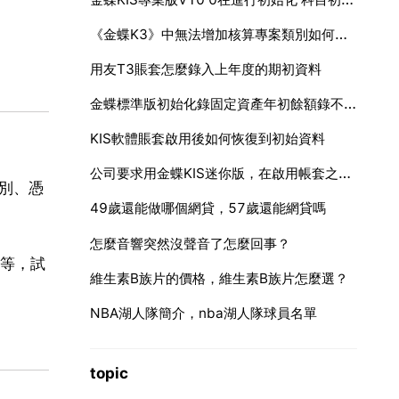
《金蝶K3》中無法增加核算專案類別如何解決
用友T3賬套怎麼錄入上年度的期初資料
金蝶標準版初始化錄固定資產年初餘額錄不上，總是累計借方，導致試算不平衡！請問怎麼解決
KIS軟體賬套啟用後如何恢復到初始資料
公司要求用金蝶KIS迷你版，在啟用帳套之前要錄入初始資料，然後試算平衡以後才能啟用
幣別、憑
49歲還能做哪個網貸，57歲還能網貸嗎
怎麼音響突然沒聲音了怎麼回事？
等，試
維生素B族片的價格，維生素B族片怎麼選？
NBA湖人隊簡介，nba湖人隊球員名單
topic