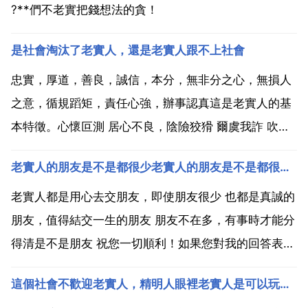
?**們不老實把錢想法的貪！
是社會淘汰了老實人，還是老實人跟不上社會
忠實，厚道，善良，誠信，本分，無非分之心，無損人
之意，循規蹈矩，責任心強，辦事認真這是老實人的基
本特徵。心懷叵測 居心不良，陰險狡猾 爾虞我詐 吹牛
拍馬 投機取巧 搖脣鼓舌 沽名釣譽 弄虛作假 騙官騙財這
老實人的朋友是不是都很少老實人的朋友是不是都很少？
是不老實人的特徵我們能看到現實社會中，確有些老實
人吃虧，甚至受欺負，而有些不老實的人佔便宜，甚
老實人都是用心去交朋友，即使朋友很少 也都是真誠的
至...
朋友，值得結交一生的朋友 朋友不在多，有事時才能分
得清是不是朋友 祝您一切順利！如果您對我的回答表示
認可，請點一下 採納為最佳答案 表示對我的鼓勵，謝
這個社會不歡迎老實人，精明人眼裡老實人是可以玩玩的，一些是認為老實人笨蛋可以欺負的，也學不會圓
謝！朋友不在於多 而在於精 現在這個社會 老實人也的