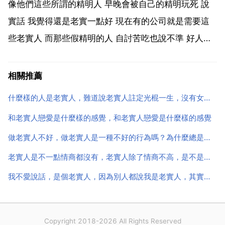
確吃虧 交的朋友肯定也不多 但這些都是其次的 重...
像他們這些所謂的精明人 早晚會被自己的精明玩死 說
實話 我覺得還是老實一點好 現在有的公司就是需要這
些老實人 而那些假精明的人 自討苦吃也說不準 好人有
好報 加油 祝你好運 沒有我們這些老實人 能顯現出那些
所謂圓滑精明的人 社會不是不喜歡老實人 而是需要平
相關推薦
衡 那些人是自以為是的人，很多老闆都喜歡老實...
什麼樣的人是老實人，難道說老實人註定光棍一生，沒有女生喜歡嗎
和老實人戀愛是什麼樣的感覺，和老實人戀愛是什麼樣的感覺
做老實人不好，做老實人是一種不好的行為嗎？為什麼總是欺負老實人？
老實人是不一點情商都沒有，老實人除了情商不高，是不是有些智商不高的也算呢？
我不愛說話，是個老實人，因為別人都說我是老實人，其實我自己不知道是不幹活的時候偷奸耍滑，偷工減料
Copyright 2018-2026 All Rights Reserved