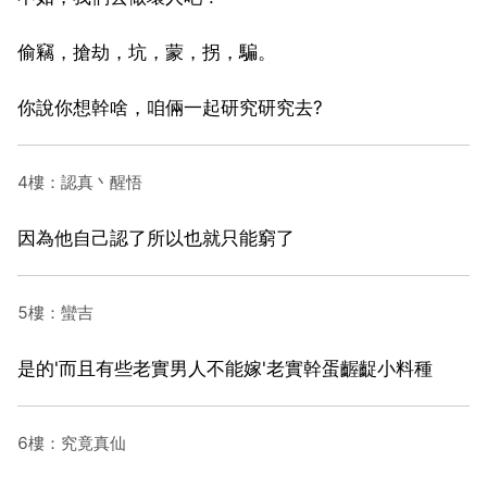
偷竊，搶劫，坑，蒙，拐，騙。
你說你想幹啥，咱倆一起研究研究去?
4樓：認真丶醒悟
因為他自己認了所以也就只能窮了
5樓：蠻吉
是的'而且有些老實男人不能嫁'老實幹蛋齷齪小料種
6樓：究竟真仙