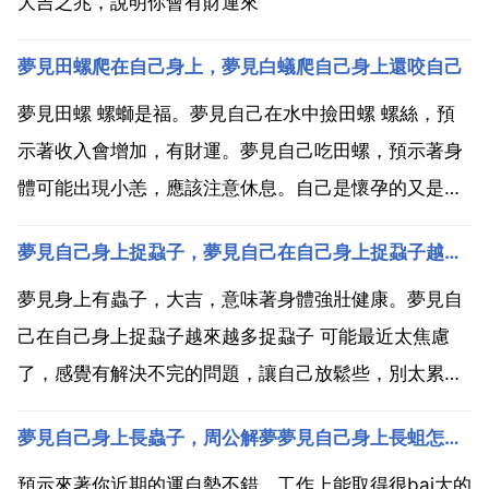
大吉之兆，說明你會有財運來
夢見田螺爬在自己身上，夢見白蟻爬自己身上還咬自己
夢見田螺 螺螄是福。夢見自己在水中撿田螺 螺絲，預
示著收入會增加，有財運。夢見自己吃田螺，預示著身
體可能出現小恙，應該注意休息。自己是懷孕的又是做
點小生意的，夢見水塘，田螺，而且自己下半身也有好
夢見自己身上捉蝨子，夢見自己在自己身上捉蝨子越來越多捉蝨子
多好多的田螺，然後自己的父親叫自己注意點不好，請
問這是怎麼解答啊 夢見白蟻爬自己身上還咬自己 夢由
夢見身上有蟲子，大吉，意味著身體強壯健康。夢見自
心生。大...
己在自己身上捉蝨子越來越多捉蝨子 可能最近太焦慮
了，感覺有解決不完的問題，讓自己放鬆些，別太累，
讓心平靜下來，就一切吉祥 夢見身上有蝨子啥意思 夢
夢見自己身上長蟲子，周公解夢夢見自己身上長蛆怎麼也拿不淨
見頭上長滿蝨子，表明最近事態蕪雜，會讓你很是忙
亂，也會讓你感到心煩意亂。蝨子令人煩躁，在夢中代
預示來著你近期的運自勢不錯，工作上能取得很bai大的