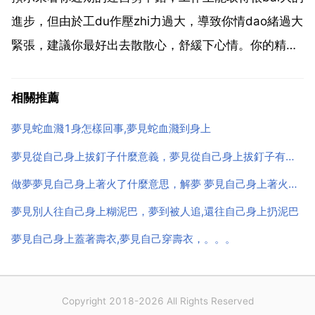
表損失。夢中...
進步，但由於工du作壓zhi力過大，導致你情dao緒過大
緊張，建議你最好出去散散心，舒緩下心情。你的精力
似乎已經在近日消耗殆盡，你會有一種從高處墜落的感
覺。很多事情似乎已經脫離了你的控制，這讓你有點沮
相關推薦
喪。周公解夢夢見自己身上長蛆怎麼也拿不淨 周公解...
夢見蛇血濺1身怎樣回事,夢見蛇血濺到身上
夢見從自己身上拔釘子什麼意義，夢見從自己身上拔釘子有什麼意義
做夢夢見自己身上著火了什麼意思，解夢 夢見自己身上著火什麼意思
夢見別人往自己身上糊泥巴，夢到被人追,還往自己身上扔泥巴
夢見自己身上蓋著壽衣,夢見自己穿壽衣，。。。
Copyright 2018-2026 All Rights Reserved