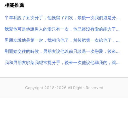
不易。這女孩對你開始感興趣了，樓主加油 我向一個女
相關推薦
生表白後，她說她會考慮，但是以後一見到她就緊張 現
半年我說了五次分手，他挽留了四次，最後一次我們還是分手了，他做得很絕，但是我還是捨不得，怎麼辦
在...
我愛他可是他說男人的愛只有一次，他已經沒有愛的能力了，不會再
男朋友說他是第一次，我相信他了，然後把第一次給他了，有天晚上他說漏嘴了，我發現他肯定不是第一次了
剛開始交往的時候，男朋友說他以前只談過一次戀愛，後來鬧矛盾和好後他又對我說其實他之前談了女朋友
我和男朋友吵架我經常提分手，後來一次他說他聽我的，讓我做決定，後來我主動求和，他原諒我了
Copyright 2018-2026 All Rights Reserved