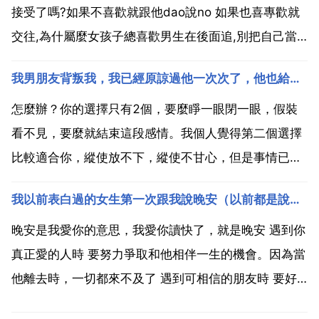
接受了嗎?如果不喜歡就跟他dao說no 如果也喜專歡就
交往,為什屬麼女孩子總喜歡男生在後面追,別把自己當
作一個東西讓別人去爭去搶去追.他給你打 你不接,是不
我男朋友背叛我，我已經原諒過他一次次了，他也給我承認過錯誤了，還賭咒發誓的給我保證過不會再和那
想接還是有事不能接,如果錯過了 為什麼不能打過去問
下對方有什麼事.我看不愛，要bai...
怎麼辦？你的選擇只有2個，要麼睜一眼閉一眼，假裝
看不見，要麼就結束這段感情。我個人覺得第二個選擇
比較適合你，縱使放不下，縱使不甘心，但是事情已經
沒有挽回的餘地了，他可以和她聯絡來往，那麼一樣也
我以前表白過的女生第一次跟我說晚安（以前都是說安），求支招，非常愛她
可以再次背叛你，因為你終究會原諒他，所以對他來
說，背叛你是完全沒風險的。如果你愛他至深，可以找
晚安是我愛你的意思，我愛你讀快了，就是晚安 遇到你
他再聊一次，看...
真正愛的人時 要努力爭取和他相伴一生的機會。因為當
他離去時，一切都來不及了 遇到可相信的朋友時 要好
好和他相處下去。因為在人的一生中，可遇到知己真的