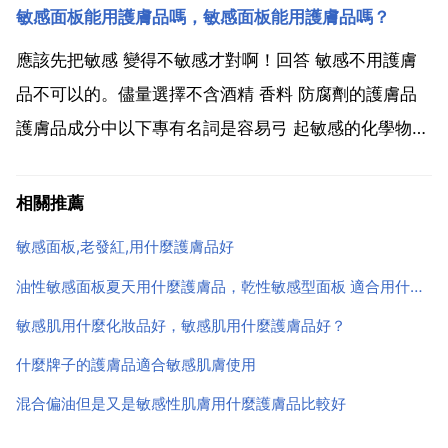
敏感面板能用護膚品嗎，敏感面板能用護膚品嗎？
感肌膚最好選用一些溫和的無泡沫的潔面產品，這樣就
不會對 造成刺激。2 在選用水 面霜等護膚品方面，一...
應該先把敏感 變得不敏感才對啊！回答 敏感不用護膚
品不可以的。儘量選擇不含酒精 香料 防腐劑的護膚品
護膚品成分中以下專有名詞是容易弓 起敏感的化學物質
alcohol 酒精 bronopol sorbic acid 山梨酸 parabens
防腐劑 fragrance 香料 因為酒精在蒸發過程中會...
相關推薦
敏感面板,老發紅,用什麼護膚品好
油性敏感面板夏天用什麼護膚品，乾性敏感型面板 適合用什麼護膚品？
敏感肌用什麼化妝品好，敏感肌用什麼護膚品好？
什麼牌子的護膚品適合敏感肌膚使用
混合偏油但是又是敏感性肌膚用什麼護膚品比較好