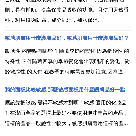
胞，具有輔助、提高保養品吸收的功能。且使用天然香
料，利用植物防腐，成分純淨，補水保溼。
敏感肌膚用什麼護膚品好，敏感肌膚用什麼護膚品好？
敏感性 的特點有哪些 1 隨著季節的變化 因為敏感性 的
特殊性,它伴隨著四季的季節變化會出現明顯的變化。對
於敏感性 的人們,在春季的時候需要更加註意,因為這是
一個草長鶯飛的日子,是適合出遊的好時機,好看的風景
我的面板比較敏感,那麼敏感面板用什麼護膚品好一點
卻給肌膚造成了很大的負擔,因為漫天的花粉,這很容易
導致肌膚更加敏感。因為季節的變化,這肌膚出...
應該先把敏感 變得不敏感才對啊！敏感 適用的化妝品
1 在潔面產品的選擇上最好不要使用泡沫豐富的產品，
這樣的產品一般鹼性比較大，敏感肌膚選用這樣的產品
容易將 越洗越薄，導致 更加敏感，造成惡性迴圈。敏