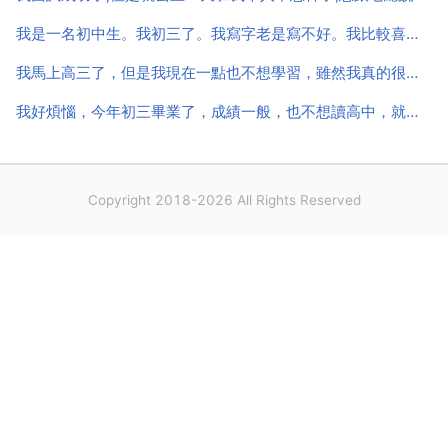
我是一名初中生。我初三了。我寫字老是寫不好。我比較喜歡買黑色
我馬上高三了，但是我現在一點也不想學習，雖然我真的很拼命的學，但是成績還是很差
我好煩惱，今年初三畢業了，成績一般，也不想讀高中，就去職校想學些電腦技術，爸媽都是五六十年代的
Copyright 2018-2026 All Rights Reserved