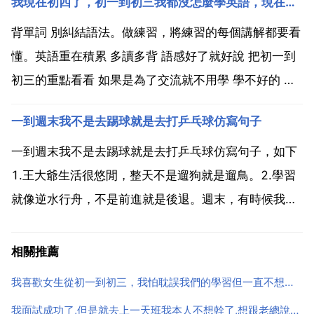
我現在初四了，初一到初三我都沒怎麼學英語，現在我想好好學英語了因為要考高中，誰能告訴我我現在應該咋
一個人的重要標準。雖然你會說個人的真本事才是最重
要的。但學歷是你通往好工作的第一道門檻。所以你也
背單詞 別糾結語法。做練習，將練習的每個講解都要看
許可以考慮下...
懂。英語重在積累 多讀多背 語感好了就好說 把初一到
初三的重點看看 如果是為了交流就不用學 學不好的 以
後有環境很容易學的 如果是為了考試 天天記單詞就好
一到週末我不是去踢球就是去打乒乓球仿寫句子
全部看懂了就不虛了 我現在是初三的學生 由於初一初
二沒有好好學習英語 現在的英語什麼都不會 3...
一到週末我不是去踢球就是去打乒乓球仿寫句子，如下
1.王大爺生活很悠閒，整天不是遛狗就是遛鳥。2.學習
就像逆水行舟，不是前進就是後退。週末，有時候我會
去踢球，有時候會去打乒乓球。用有時候，有時候進行
連句 我一到週末不是在家看電視，就是出去看電影。句
相關推薦
子裡連用了兩個關聯詞語 不是 就是 一 就 仿寫如下...
我喜歡女生從初一到初三，我怕耽誤我們的學習但一直不想說，我也不知道她喜不喜歡我
我面試成功了,但是就去上一天班我本人不想幹了,想跟老總說明一下不想幹的原因