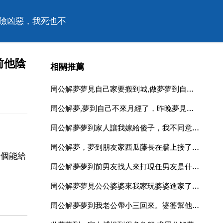
陰險凶惡，我死也不
前他陰
相關推薦
周公解夢夢見自己家要搬到城,做夢夢到自己搬到一個新傢什麼意思
周公解夢,夢到自己不來月經了，昨晚夢見自己來月經了，可是卻沒來？這是怎麼回事？
周公解夢夢到家人讓我嫁給傻子，我不同意還哭了
周公解夢，夢到朋友家西瓜藤長在牆上接了好多小西瓜
一個能給
周公解夢夢到前男友找人來打現任男友是什麼意思呀
周公解夢夢見公公婆婆來我家玩婆婆進家了公公不進來我問他怎麼了
周公解夢夢到我老公帶小三回來。婆婆幫他說話