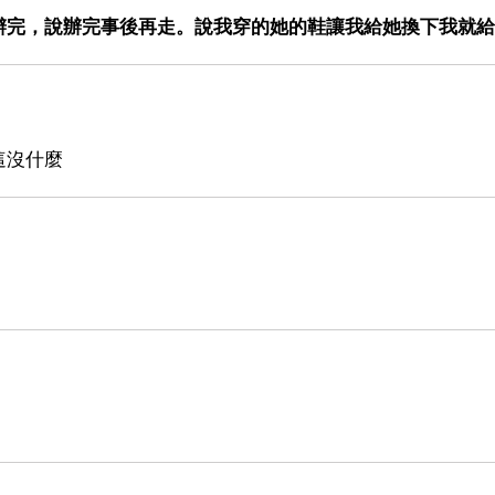
辦完，說辦完事後再走。說我穿的她的鞋讓我給她換下我就給
這沒什麼