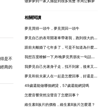
做夢夢到一家人捕捉到很多魚蟹 求周公解夢
相關閱讀
夢見買得一頭牛，夢見買回一頭牛
夢見自己的表哥開著車帶著我，跑到很大的駕校，車速很高，急轉彎，車輪子飛了出去，都沒有受傷這
跟前夫離婚了七年多了，可是不知道為什麼經常會夢見前夫的媽媽，每次夢見前夫的媽媽的時候，她的表現不是
我想百度瞭解一下,昨晚夢見男朋友一句話也沒有說,是什麼意思呢
得是不
我夢見自己光著身子走，找不到家，後來又夢見跟前夫在一起滑雪
經商的
夢見和前夫家人在一起是怎麼回事，好還是不好。請周公幫我解一下
49歲還能做哪個網貸，57歲還能網貸嗎
怎麼音響突然沒聲音了怎麼回事？
維生素B族片的價格，維生素B族片怎麼選？