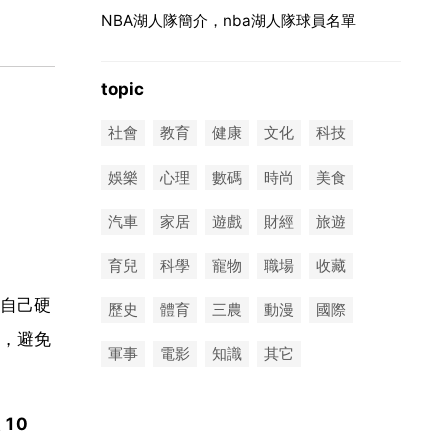
NBA湖人隊簡介，nba湖人隊球員名單
topic
社會
教育
健康
文化
科技
娛樂
心理
數碼
時尚
美食
汽車
家居
遊戲
財經
旅遊
育兒
科學
寵物
職場
收藏
自己硬
歷史
體育
三農
動漫
國際
，避免
軍事
電影
知識
其它
10