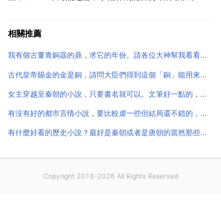
學者認為位在今天貴州六盤水畢節一帶。關於夜郎國的
記載主要見於 史記 西南夷列傳 而根據考古的資料，一
相關推薦
般認為其在中國的戰國時代已經存在。因為牂牁江是...
我有個古董青銅器的鼎，求它的年份。請各位大神幫我看看這玩意是什麼朝代的
古代皇帝賜金的金是銅，請問大臣們得到這個「銅」能用來做什麼
女主穿越至秦朝的小說，只要書名就可以。文筆好一點的，最好是新完結的
有沒有好的都市言情小說，要比較虐一些但結局還不錯的，越多
有什麼好看的歷史小說？最好是秦朝或者是唐朝的當然那些排行
Copyright 2018-2026 All Rights Reserved