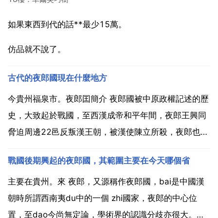
如果東西到代的話**最少15萬。
仿品就不說了。
古代的夜郎國現在什麼地方
今貴州福泉市。夜郎囯簡介 夜郎國被中原政權記述的歷
史，大致起於戰國，至西漢成帝和平年間，夜郎王興同
脅迫周邊22邑反叛漢王朝，被漢使陳立所殺，夜郎也隨
之被滅，前後約300年。之後古夜郎國神祕消失，其中
戰國後期興起的夜郎國，其範圍主要在今天哪個省
一部分夜郎人被流放到貴州鎮寧一帶。這個古老的文明
在中原史籍記載中留下了一團迷霧。是中國在西南地區
主要在貴州。來 夜郎，又源稱作夜郎國，bai是中國漢
由少數...
朝時所謂西南夷du中的一個 zhi國家，夜郎的中心位
置，至dao今尚無定論，學術界的認識分歧亦很大。有