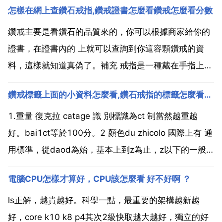
怎樣在網上查鑽石戒指,鑽戒證書怎麼看鑽戒怎麼看分數
鑽戒主要是看鑽石的品質來的，你可以根據商家給你的
證書，在證書內的 上就可以查詢到你這容顆鑽戒的資
料，這樣就知道真偽了。補充 戒指是一種戴在手指上的
裝飾珠寶。戒指可由女性和男性佩戴，材料可以是金屬
鑽戒標籤上面的小資料怎麼看,鑽石戒指的標籤怎麼看，怎麼知道是多少克拉的？
寶石 塑料 木或骨質。戒指傳至民間，其作用就不僅是
簡單的裝飾品了。男女互愛，互相贈送，山盟海誓，以
1.重量 復克拉 catage 識 別標識為ct 制當然越重越
此為證...
好。bai1ct等於100分。2 顏色du zhicolo 國際上有 通
用標準，從daod為始，基本上到z為止，z以下的一般
當做工業用鑽，也就是常說的金剛石。3 淨度 claity 國
電腦CPU怎樣才算好，CPU該怎麼看 好不好啊 ？
際上常用的以if vvs vs si i分別解釋為 i...
ls正解，越貴越好。科學一點，最重要的架構越新越
好，core k10 k8 p4其次2級快取越大越好，獨立的好