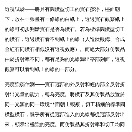
透視試驗——將具有圓鑽型切工的寶石擦淨，檯面朝
下，放在一張畫有一條線的白紙上，透過寶石觀察紙上
的線可初步判斷寶石是否為鑽石。若為標準圓鑽型切工
的鑽石，透過鑽石看不到紙上的線（人造鈦酸鍶、合成
金紅石同鑽石相似沒有透視效應）。而絕大部分仿製品
由於折射率不同，都有足夠的光線漏出亭部刻面，透視
觀察可以看到紙上的線的一部分。
亮度強弱估測——寶石冠部的外反射和經內部全反射折
射出光量的能力，稱為亮度。將鑽石及其仿製品放置於
同一光源的同一環境**面朝上觀察，切工精細的標準圓
鑽型鑽石，幾乎所有從冠部進入的光線都從冠部反射出
來，顯示出極強的亮度。而仿製品其折射率和切工均同