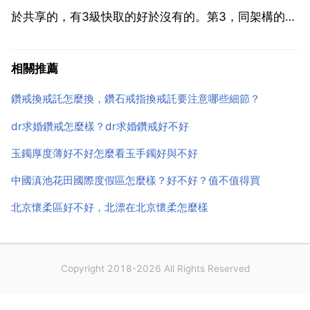
於共享的，有3級快取的好於沒有的。第3，同架構的
cpu，主頻越高越好。你好，cpu主要看主頻速率，核心
數還有運算能力等幾個引數建議選擇英特爾酷睿系列的
相關推薦
處理器安裝到電腦中使用。怎麼看電腦處理器...
鑽戒換戒託怎麼換，鑽石戒指換戒託要注意哪些細節？
dr求婚鑽戒怎麼樣？dr求婚鑽戒好不好
玉鐲厚度薄好不好怎麼看玉手鐲好與不好
中國滇池花田國際度假區怎麼樣？好不好？值不值得買
北京懷柔區好不好，北漂在北京懷柔怎麼樣
Copyright 2018-2026 All Rights Reserved