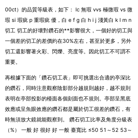
00ct）的品質等級表，如下： lc 無瑕 vvs 極微瑕 vs 微
瑕 si 瑕疵 p 重瑕疵 優，白 e f g 白 h i j 淺黃白 k l m n
切工 切工的好壞對鑽石的**影響很大，一個好的切工與
一個差的切工的差價約在30%左右，甚至於更多，另外
切工還影響著火彩、閃爍、亮度等。因此切工不可謂不
重要。
再根據下面的「鑽石切工表」即可挑選出合適的亭深比
的鑽石，同時注意觀察陰影部分越規則越好，越不規則
表明在亭部投影的檯面各個刻面也不規則。亭部呈黑底
效應或呈魚眼效應的鑽石都是屬於切工很差的鑽石，有
時無須放大鏡就能觀察到。 鑽石切工比率及角度分級表
（%） 一般 好 很好 好 一般 臺寬比 ≤50 51～52 53～