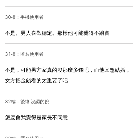
30樓：手機使用者
不是。男人喜歡穩定。那樣他可能覺得不踏實
31樓：匿名使用者
不是，可能男方家真的沒那麼多錢吧，而他又想結婚，
女方把金錢看的太重要了吧
32樓：後繪 沒認的倪
怎麼會我覺得是家長不同意