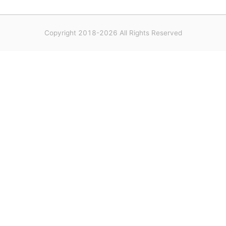
Copyright 2018-2026 All Rights Reserved