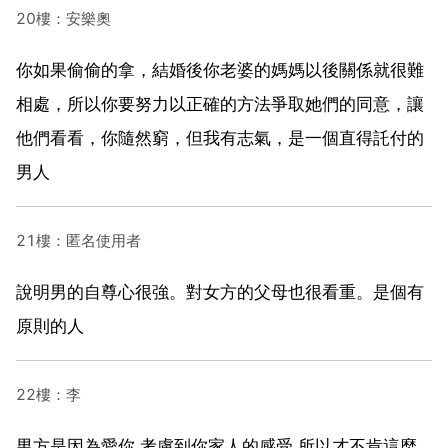
20樓：安樂奧
你如果偷偷的拿，結婚後你老婆的媽媽以後關係就很難
相處，所以你要努力以正確的方法爭取她們的同意，讓
他們看看，你隨然窮，但我有志氣，是一個直得託付的
男人
21樓：匿名使用者
說明男的自尊心很強。對女方的父母也很看重。是個有
原則的人
22樓：李
男方是因為愛你 考慮到你家人的感受 所以才不肯這麼