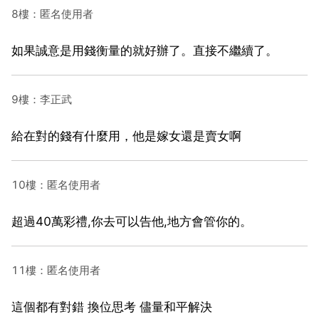
8樓：匿名使用者
如果誠意是用錢衡量的就好辦了。直接不繼續了。
9樓：李正武
給在對的錢有什麼用，他是嫁女還是賣女啊
10樓：匿名使用者
超過40萬彩禮,你去可以告他,地方會管你的。
11樓：匿名使用者
這個都有對錯 換位思考 儘量和平解決