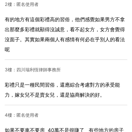
2樓：匿名使用者
有的地方有這個彩禮高的習俗，他們感覺如果男方不拿
出那麼多彩禮就顯得沒誠意，看不起女方，女方會覺得
沒面子。其實如果兩個人有感情有何必在乎別人的看法
呢
3樓：四川瑞利恆律師事務所
彩禮只是一種民間習俗，還應綜合考慮對方的承受能
力，嫁女兒不是賣女兒，還是協商解決的好。
4樓：匿名使用者
如果不要車不要房 40萬不是很賺了 有些地方的房子