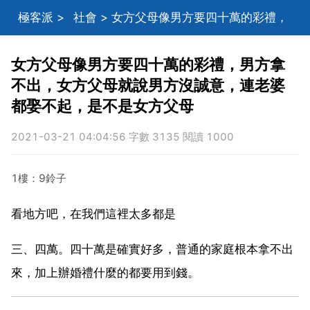
極客派
>
社會
> 女方父母像男方要四十萬的彩禮，
男方拿不出，女方父母就說男方沒誠意，連老婆都娶不
女方父母像男方要四十萬的彩禮，男方拿
不出，女方父母就說男方沒誠意，連老婆
起，是不是女方父母
都娶不起，是不是女方父母
2021-03-21 04:04:56 字數 3135 閱讀 1000
1樓：9鈴子
看地方吧，在我們這裡太多都是
三、四萬。四十萬是確實好多，普通的家庭根本拿不出
來，加上辦婚禮什麼的都要用到錢。