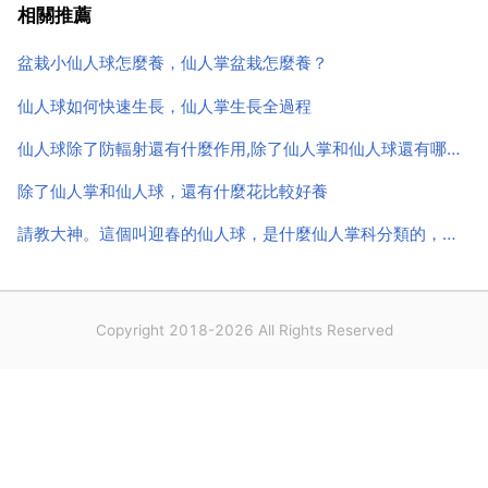
是想用bai植物來保護你在du使用電腦時不受輻射，那
相關推薦
沒zhi有哪dao種植物能實現這一功能。或許有回些植答
盆栽小仙人球怎麼養，仙人掌盆栽怎麼養？
物...
仙人球如何快速生長，仙人掌生長全過程
仙人球除了防輻射還有什麼作用,除了仙人掌和仙人球還有哪些花可以防輻射
除了仙人掌和仙人球，還有什麼花比較好養
請教大神。這個叫迎春的仙人球，是什麼仙人掌科分類的，是什麼品種
Copyright 2018-2026 All Rights Reserved