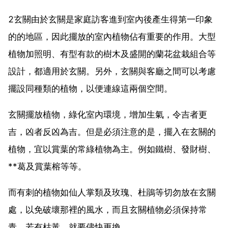
2玄關由於玄關是家庭訪客進到室內後產生得第一印象
的的地區，因此擺放的室內植物佔有重要的作用。大型
植物加照明、有型有款的樹木及盛開的蘭花盆栽組合等
設計，都適用於玄關。另外，玄關與客廳之間可以考慮
擺設同種類的植物，以便連線這兩個空間。
玄關擺放植物，綠化室內環境，增加生氣，令吉者更
吉，凶者反凶為吉。但是必須注意的是，擺入在玄關的
植物，宜以賞葉的常綠植物為主。例如鐵樹、發財樹、
**葛及賞葉榕等等。
而有刺的植物如仙人掌類及玫瑰、杜鵑等切勿放在玄關
處，以免破壞那裡的風水，而且玄關植物必須保持常
青，若有枯黃，就要儘快更換。