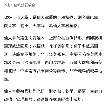
7樓：金城點石成金
你好：仙人掌，是仙人掌屬的一種植物。別名仙巴掌、
觀音掌、霸王、火掌等，為仙人掌科植物。
仙人掌為叢生肉質灌木，上部分枝寬倒卵形、倒卵狀橢
圓形或近圓形；花輻狀，花托倒卵形；種子多數扁圓
形，邊緣稍不規則，**，淡黃褐色。主要分佈在美國南
部及東南部沿海地區、西印度群島、百慕大群島和南美
洲北部、中國南方及東南亞等熱帶、**帶地區的乾旱地
區。
仙人掌養殖喜強烈光照，耐炎熱，乾旱、瘠薄，生命力
頑強，管理粗放，很適於在家庭陽臺上栽培。