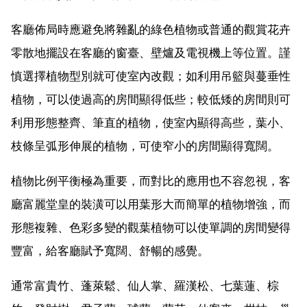
客廳佈局時應避免將雜亂的綠色植物或普通的觀賞花卉
零散地擺設在客廳的窗臺、壁爐及電視機上等位置。謹
慎選擇植物型別就可使室內改觀；如利用吊籃與蔓垂性
植物，可以使過高的房間顯得低些；較低矮的房間則可
利用形態整齊、筆直的植物，使室內顯得高些，葉小、
枝條呈弧形伸展的植物，可使窄小的房間顯得寬闊。
植物比例平衡極為重要，而對比的應用也不容忽視，客
廳富麗堂皇的裝潢可以用葉形大而簡單的植物增強，而
形態複雜、色彩多變的觀葉植物可以使單調的房間變得
豐富，給客廳賦予寬闊、舒暢的感覺。
通常富貴竹、蓬萊鬆、仙人掌、羅漢松、七葉蓮、棕