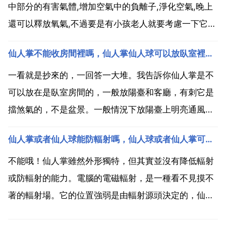
中部分的有害氣體,增加空氣中的負離子,淨化空氣,晚上
還可以釋放氧氣,不過要是有小孩老人就要考慮一下它們
放置的位置,以防傷害到老人和孩子 沙漠甘泉 仙人掌 隔
仙人掌不能收房間裡嗎，仙人掌仙人球可以放臥室裡嗎？
離電腦電磁波輻射，除了電腦螢幕保護器 防輻射服外，
一盆小小的仙人掌也能夠減少電磁輻射可能帶來的...
一看就是抄來的，一回答一大堆。我告訴你仙人掌是不
可以放在是臥室房間的，一般放陽臺和客廳，有刺它是
擋煞氣的，不是盆景。一般情況下放陽臺上明亮通風處
才可以，喜光耐旱植物，特別耐旱，寧幹勿溼比較好，
仙人掌或者仙人球能防輻射嗎，仙人球或者仙人掌可以防輻射嗎
仙人掌怕澇 仙人掌可以放在房間裡 仙人掌仙人球可以
放臥室裡嗎？仙人掌仙人球可以放到臥房裡的,因為它們
不能哦！仙人掌雖然外形獨特，但其實並沒有降低輻射
可以吸收...
或防輻射的能力。電腦的電磁輻射，是一種看不見摸不
著的輻射場。它的位置強弱是由輻射源頭決定的，仙人
掌接受到的輻射和人體接受到的輻射沒有關係。如果你