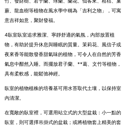
竹、發財樹、君子蘭、球蘭、蘭花、仙客來、柑桔、巢
蕨、龍血樹等植物在風水學中稱為「吉利之物」，可寓
意吉祥如意，聚財發福。
4臥室臥室追求雅潔、寧靜舒適的氣氛，內部放置植
物，有助於提升休息與睡眠的質量。茉莉花、風信子或
夜來香等能散發香甜氣味的植物，可令人在自然的芳香
氣息中酣然入睡。而擺放君子蘭、**葛、文竹等植物，
具有柔軟感，能鬆弛神經。
臥室的植物植株的培養基可用水苔取代土壤，以保持室
內清潔。
在寬敞的臥室裡，可選用站立式的大型盆栽：小一點的
臥室，則可選擇吊掛式的盆栽；或將植物套上精美的套