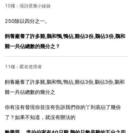
10樓：張詩君雅小妹妹
250除以四分之一。
飼養廠養了許多雞,鵝和鴨,鴨佔,雞佔3份,鵝佔3份,鵝和
雞一共佔總數的幾分之？
11樓：匿名使用者
飼養廠養了許多雞,鵝和鴨,鴨佔,雞佔3份,鵝佔3份,鵝和
雞一共佔總數的幾分之
你有沒有發現你並沒有告訴我們你的丫到底佔了幾份
了？如果不知道，就沒有辦法的
數學題。 李伯伯家有40只雞,鵝的只數是雞的五分之四,