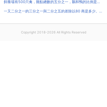
飼養場有500只禽，雞點總數的五分之一，鵝和鴨的比例是三比二，三種家禽各多少隻
一又二分之一的三分之一與二分之五的差除以80 商是多少。看到後請儘快回覆，謝謝
Copyright 2018-2026 All Rights Reserved