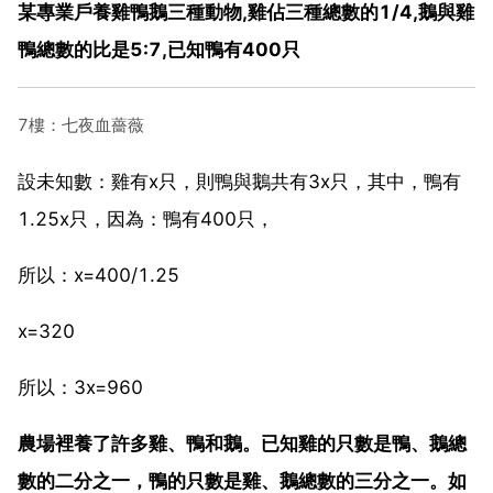
某專業戶養雞鴨鵝三種動物,雞佔三種總數的1/4,鵝與雞
鴨總數的比是5:7,已知鴨有400只
7樓：七夜血薔薇
設未知數：雞有x只，則鴨與鵝共有3x只，其中，鴨有
1.25x只，因為：鴨有400只，
所以：x=400/1.25
x=320
所以：3x=960
農場裡養了許多雞、鴨和鵝。已知雞的只數是鴨、鵝總
數的二分之一，鴨的只數是雞、鵝總數的三分之一。如