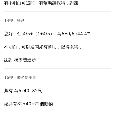
有不明白可追問，有幫助請採納，謝謝
14樓：妙酒
您好：佔 4/5÷（1+4/5）=4/5÷9/5≈44.4%
不明白，可以追問如有幫助，記得采納，
謝謝 祝學習進步！
15樓：匿名使用者
鵝有 4/5x40=32只
總共有32+40=72個動物