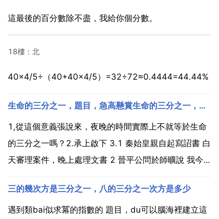
這最後的百分數除不盡，我給你個分數。
18樓：北
40×4/5÷（40+40×4/5）=32÷72≈0.4444=44.44%
生命的三分之一，題目，急高懸賞生命的三分之一，題目，急高懸賞！！！！！100分
1,從這個意義張說來，夜晚的時間實際上不就等於生命
的三分之一嗎？2.承上啟下 3.1 秦始皇親自起寫詔書 白
天審理案件，晚上處理文書 2 晉平公問於師曠說 我今
年70歲了，想要學習卻害怕已經晚了，師曠說 為什麼
三的幾次方是三分之一，八的三分之一次方是多少
不秉燭夜讀呢？體會是 告訴我們只要抓住夜晚時間，雖
已年邁仍有所作為，應充分利用夜晚時間，不...
遇到類bai似求冪的指數的 題目，du可以腦海裡建立這