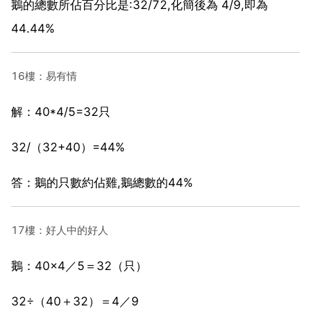
鵝的總數所佔百分比是:32/72,化簡後為 4/9,即為
44.44%
16樓：易有情
解：40*4/5=32只
32/（32+40）=44%
答：鵝的只數約佔雞,鵝總數的44%
17樓：好人中的好人
鵝：40×4／5＝32（只）
32÷（40＋32）＝4／9