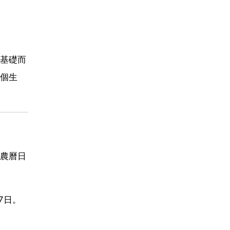
基礎而
個生
農曆日
7日。