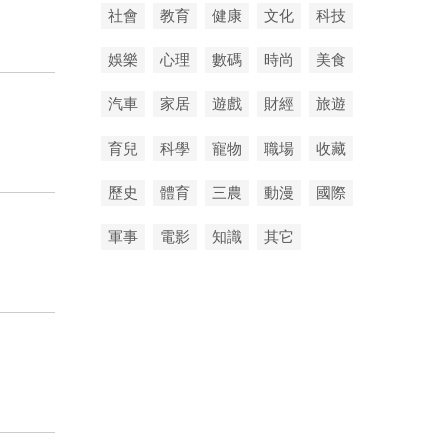
社會
教育
健康
文化
科技
娛樂
心理
數碼
時尚
美食
汽車
家居
遊戲
財經
旅遊
育兒
科學
寵物
職場
收藏
歷史
體育
三農
動漫
國際
軍事
電影
知識
其它