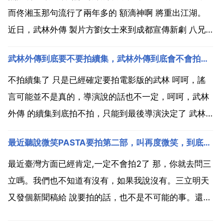
而佟湘玉那句流行了兩年多的 額滴神啊 將重出江湖。
近日，武林外傳 製片方劉女士來到成都宣傳新劇 八兄
弟 時向記者透露，他們繼打造 武林外傳 電視劇 網路遊
武林外傳到底要不要拍續集，武林外傳到底會不會拍續集啊？準確點的資料啊。
戲 動畫 話劇 漫畫之後，今年將投資拍攝電影版 武林外
傳 這一訊息得到了該片出品人 北京聯盟影業...
不拍續集了 只是已經確定要拍電影版的武林 呵呵，謠
言可能並不是真的，導演說的話也不一定，呵呵，武林
外傳 的續集到底拍不拍，只能到最後導演決定了 武林
外傳 不會再拍了，這是尚敬說的。因為許多電視臺把
最近聽說微笑PASTA要拍第二部，叫再度微笑，到底有沒有這回事？之前不是說不拍了嗎？誰能告訴我
80集分成100多集尚敬十分氣憤。不是要再拍續集 只
是原班人馬拍電影而已 最新訊息，資金到位馬上開拍。
最近臺灣方面已經肯定,一定不會拍2了 那，你就去問三
不...
立嗎。我們也不知道有沒有，如果我說沒有。三立明天
又發個新聞稿給 說要拍的話，也不是不可能的事。還有
再度微笑是部韓劇不要被戲名給弄糊塗了。三立是準備