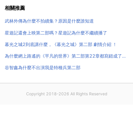
拍 微笑pasta 的續集 幸福pasta 但絕對不是 微笑pasta
相關推薦
第二步，幸福pasta 的劇本...
武林外傳為什麼不拍續集？原因是什麼誰知道
星遊記還會上映第二部嗎？星遊記為什麼不繼續播了
暮光之城2到底講什麼，《暮光之城》第二部 劇情介紹 ！
為什麼網上路遙的《平凡的世界》第二部第22章都寫錯成了《青
谷智鑫為什麼不出演我是特種兵第二部
Copyright 2018-2026 All Rights Reserved