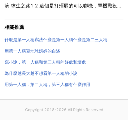
滴 求生之路1 2 這個是打殭屍的可以聯機，單機戰役效
果也很逼真 孤島驚魂2 這個一般般啦，就是畫面效果很
美！戰地系列 從一代的二戰到現代戰爭，還有未來戰爭
相關推薦
共三代，一代比一代精美 都可以單機，聯機的...
什麼是第一人稱寫法什麼是第一人稱什麼是第二三人稱
用第一人稱寫地球媽媽的自述
寫小說，第一人稱和第三人稱的好處和壞處
為什麼越長大越不想看第一人稱的小說
用第一人稱，第二人稱，第三人稱有什麼作用
Copyright 2018-2026 All Rights Reserved