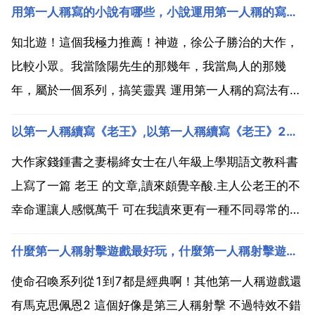
用第一人稱寫的小說有哪些，小說運用第一人稱的寫法有什麼好處
知北遊！這個我極力推薦！神遊，徐公子勝治的大作，
比較小眾。我當陰陽先生的那幾年，我當鳥人的那幾
年，屬於一個系列，搞笑靈異 運用第一人稱的寫法有什
麼好處 給人以親切感 更容易引起讀者共鳴 感受更加深
以第一人稱續寫《老王》,以第一人稱續寫《老王》200字
切，發人深省。第一人稱敘述角度，寫的都是 我 眼中
事 心中事，可充分展現 我 的內心世界，這就更具真實
大作家錢鍾書之妻楊絳女士在八年級上學期語文教科書
感...
上寫了一篇 老王 的文章,讀來頗覺辛酸.主人公老王的不
幸命運讓人感慨萬千 可在我讀來更有一種不同尋常的感
受,也許是因為我和他同新姓的緣故吧 並且我的許多朋
什麼第一人稱射擊遊戲最好玩，什麼第一人稱射擊遊戲最好玩
友和同事也都稱呼我為 老王 一開始我對別人這麼稱呼
我不以為然,但是隨歲月無聲地流逝,漸漸地在鏡子裡...
使命召喚系列從1到7都是經典啊！其他第一人稱遊戲還
有馬克思佩恩2 這個好像是第三人稱射擊 不過特效不錯