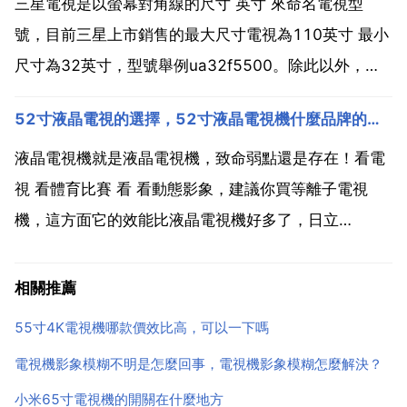
般的液晶顯示器分機內電源和機外電源兩種，機外的常
三星電視是以螢幕對角線的尺寸 英寸 來命名電視型
見一些...
號，目前三星上市銷售的最大尺寸電視為110英寸 最小
尺寸為32英寸，型號舉例ua32f5500。除此以外，三
星液晶電視具備的尺寸有32 39 40 46 50 55 60 65
52寸液晶電視的選擇，52寸液晶電視機什麼品牌的最好？
75 85 88 105等。三星等離子電視具備的尺寸有43
51 60 6...
液晶電視機就是液晶電視機，致命弱點還是存在！看電
視 看體育比賽 看 看動態影象，建議你買等離子電視
機，這方面它的效能比液晶電視機好多了，日立
p50a102c 50寸等離子 8000左右，價效比比較高。兩
種電視機我都有，一比較等離子電視機好多了，耗電方
相關推薦
面同尺寸的兩種電視機差不多，這是我親身的體驗，信
55寸4K電視機哪款價效比高，可以一下嗎
不...
電視機影象模糊不明是怎麼回事，電視機影象模糊怎麼解決？
小米65寸電視機的開關在什麼地方