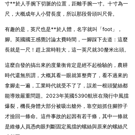
寸**於人手腕下切脈的位置，距離手腕一寸。十寸為一
尺，大概成年人小臂長度，所以那段骨頭叫尺骨。
有趣的是，英尺也是**於人體，名字就叫「foot」，
腳。英國國王感覺討論太費時間，一腳踩下去道：這麼
長就是一尺！趕上當時鞋大，這一英尺就30釐米出頭。
這麼自發的搞出來的度量衡肯定是經不起檢驗的，農耕
時代還無所謂，大概其看一眼就算整齊了，看不過來的
拿腳走一遍，工業時代就受不了了，誤差一根頭髮絲都
能導致嚴重問題。2023年英國5390航班在飛行中風擋
爆裂，機長身體大部分被吸出艙外，靠空姐抓住腳脖子
才撿回一條命。這件事故的起因有若干條，其中一條就
是維修人員憑肉眼判斷固定風擋的螺絲與原來的螺絲尺