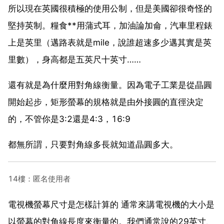
所以現在英國很積極的使用公制，但是美國卻很奇怪的
堅持英制。糧食**用蒲式耳，加油論加侖，汽車里程錶
上是英里（邁路表就是mile，說誰超速多少邁其實是英
里數），身高都是五英尺十英寸……
還有就是為什麼用對角線衡量。因為電子工業是從晶圓
開始起步，矩形螢幕的規格就是由外接圓的直徑決定
的，不管你是3:2還是4:3，16:9
都無所謂，只要對角線多長就知道晶圓多大。
14樓：匿名使用者
電視機螢幕尺寸是怎樣計算的 通常來講電視機的大小是
以螢幕的對角線長度來衡量的。我們通常說的29英寸、