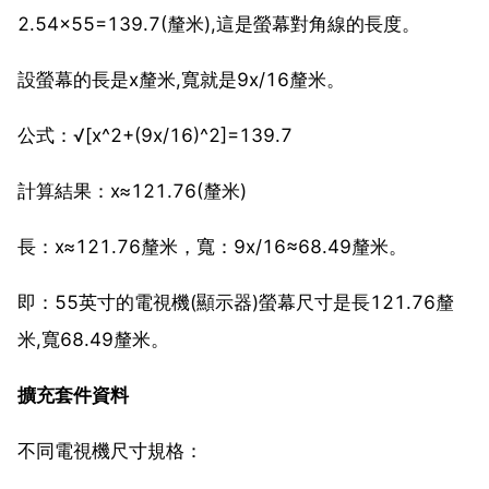
2.54×55=139.7(釐米),這是螢幕對角線的長度。
設螢幕的長是x釐米,寬就是9x/16釐米。
公式：√[x^2+(9x/16)^2]=139.7
計算結果：x≈121.76(釐米)
長：x≈121.76釐米，寬：9x/16≈68.49釐米。
即：55英寸的電視機(顯示器)螢幕尺寸是長121.76釐
米,寬68.49釐米。
擴充套件資料
不同電視機尺寸規格：