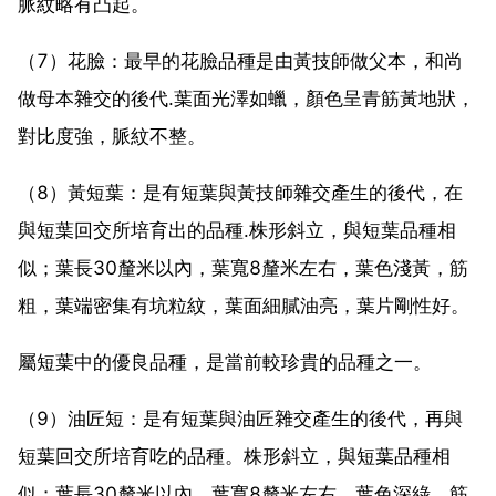
脈紋略有凸起。
（7）花臉：最早的花臉品種是由黃技師做父本，和尚
做母本雜交的後代.葉面光澤如蠟，顏色呈青筋黃地狀，
對比度強，脈紋不整。
（8）黃短葉：是有短葉與黃技師雜交產生的後代，在
與短葉回交所培育出的品種.株形斜立，與短葉品種相
似；葉長30釐米以內，葉寬8釐米左右，葉色淺黃，筋
粗，葉端密集有坑粒紋，葉面細膩油亮，葉片剛性好。
屬短葉中的優良品種，是當前較珍貴的品種之一。
（9）油匠短：是有短葉與油匠雜交產生的後代，再與
短葉回交所培育吃的品種。株形斜立，與短葉品種相
似；葉長30釐米以內，葉寬8釐米左右，葉色深綠，筋