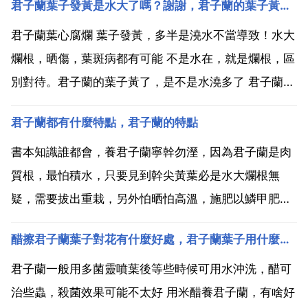
君子蘭葉子發黃是水大了嗎？謝謝，君子蘭的葉子黃了，是不是水澆多了
君子蘭葉心腐爛 葉子發黃，多半是澆水不當導致！水大
爛根，晒傷，葉斑病都有可能 不是水在，就是爛根，區
別對待。君子蘭的葉子黃了，是不是水澆多了 君子蘭葉
子發黃了？莫慌，先搞清楚原因，再正確處理 不一定，
君子蘭都有什麼特點，君子蘭的特點
要看葉子怎麼黃的，下面1 2個葉黃有時是正常脫落 應
該多晒太陽就好了！君子蘭葉子黃是怎麼回事？君子
書本知識誰都會，養君子蘭寧幹勿溼，因為君子蘭是肉
蘭...
質根，最怕積水，只要見到幹尖黃葉必是水大爛根無
疑，需要拔出重栽，另外怕晒怕高溫，施肥以鱗甲肥料
為主，氮肥多了不開花 記住這些就足夠了 君子蘭的特
醋擦君子蘭葉子對花有什麼好處，君子蘭葉子用什麼擦好
點 君子蘭的特點如下 1.君子蘭根肉質纖維狀，為乳白
色，十分粗壯。根系粗大，很有肉質感。君子蘭莖基部
君子蘭一般用多菌靈噴葉後等些時候可用水沖洗，醋可
宿存的葉...
治些蟲，殺菌效果可能不太好 用米醋養君子蘭，有啥好