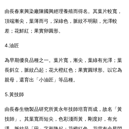
由長春東興染廠陳國興經理養殖而得名。其葉片較寬，
頂端漸尖，葉薄而弓，深綠色，脈紋不明顯，光澤較
差；花鮮紅；果實卵圓形。
4.油匠
為早期優良品種之一。葉片寬，漸尖，葉綠有光澤；葉
長斜立，脈紋凸起；花大橙紅色；果實圓球形。以它為
親母，還育出「小油匠」等品種。
5.黃技師
由長春生物製品研究所黃永年技師培育而成，故名「黃
技師」。其葉寬而短尖，色彩淺而黃，剛度好，有光
澤，脈紋呈「田」字形隆起；花橙紅色，花背有金星閃