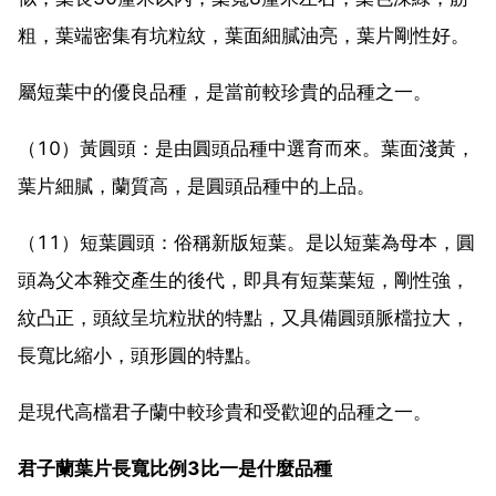
粗，葉端密集有坑粒紋，葉面細膩油亮，葉片剛性好。
屬短葉中的優良品種，是當前較珍貴的品種之一。
（10）黃圓頭：是由圓頭品種中選育而來。葉面淺黃，
葉片細膩，蘭質高，是圓頭品種中的上品。
（11）短葉圓頭：俗稱新版短葉。是以短葉為母本，圓
頭為父本雜交產生的後代，即具有短葉葉短，剛性強，
紋凸正，頭紋呈坑粒狀的特點，又具備圓頭脈檔拉大，
長寬比縮小，頭形圓的特點。
是現代高檔君子蘭中較珍貴和受歡迎的品種之一。
君子蘭葉片長寬比例3比一是什麼品種