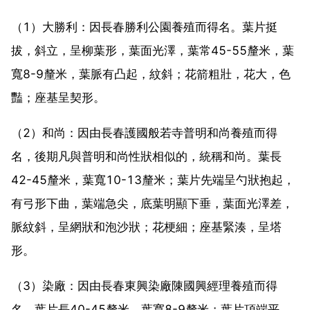
（1）大勝利：因長春勝利公園養殖而得名。葉片挺
拔，斜立，呈柳葉形，葉面光澤，葉常45-55釐米，葉
寬8-9釐米，葉脈有凸起，紋斜；花箭粗壯，花大，色
豔；座基呈契形。
（2）和尚：因由長春護國般若寺普明和尚養殖而得
名，後期凡與普明和尚性狀相似的，統稱和尚。葉長
42-45釐米，葉寬10-13釐米；葉片先端呈勺狀抱起，
有弓形下曲，葉端急尖，底葉明顯下垂，葉面光澤差，
脈紋斜，呈網狀和泡沙狀；花梗細；座基緊湊，呈塔
形。
（3）染廠：因由長春東興染廠陳國興經理養殖而得
名。葉片長40-45釐米，葉寬8-9釐米；葉片頂端平