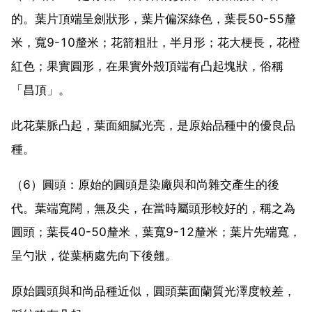
的。葉片頂端呈劍狀形，葉片偏深綠色，葉長50-55釐
米，寬9-10釐米；花箭粗壯，半月形；花大梗長，花橙
紅色；果實圓形，在果實外殼頂端有凸起塊狀，俗稱
「昌頂」。
此花葉脈凸起，葉面細膩光亮，是原始品種中的優良品
種。
（6）圓頭：原始的圓頭是染廠與和尚雜交產生的後
代。葉端寬闊，無及尖，在當時屬頭形較好的，稱之為
圓頭；葉長40-50釐米，葉寬9-12釐米；葉片先端寬，
呈勺狀，從葉柄處先向下後翹。
原始圓頭與和尚品種近似，圓頭葉面蘭質光澤度較差，