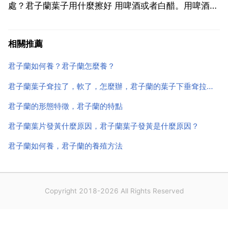
處？君子蘭葉子用什麼擦好 用啤酒或者白醋。用啤酒擦
君子蘭葉的好處為 啤酒中含有少量酒精,可以把阻礙葉
片氣孔的塵垢清除.使葉片呼吸暢順並起到殺菌作用 啤
相關推薦
酒中還含有蛋白質和氨基酸等成份,葉片可直接吸收,道
君子蘭如何養？君子蘭怎麼養？
理...
君子蘭葉子耷拉了，軟了，怎麼辦，君子蘭的葉子下垂耷拉下來是怎麼回事？
君子蘭的形態特徵，君子蘭的特點
君子蘭葉片發黃什麼原因，君子蘭葉子發黃是什麼原因？
君子蘭如何養，君子蘭的養殖方法
Copyright 2018-2026 All Rights Reserved