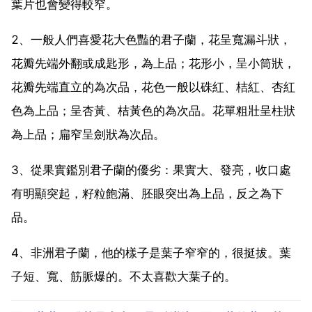
葉片也會變得較窄。
2、一般人們喜愛花大色豔的君子蘭，花呈寬漏斗狀，
花瓣先端外翻或成匙形，為上品；花形小，呈小筒狀，
花瓣先端直立的為次品，花色一般以硃紅、桔紅、杏紅
色為上品；呈杏黃、桔黃色的為次品。花單粗壯呈柱狀
為上品；扁窄呈劍狀為次品。
3、從果實鑑別君子蘭的優劣：果實大、發亮，收口處
有明顯突起，籽粒飽滿、胚眼突出為上品，反之為下
品。
4、非洲君子蘭，他的樣子是葉子窄窄的，很挺拔。葉
子短、寬、筋脈爆的。不太喜歡大葉子的。