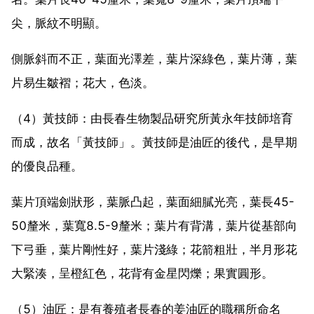
尖，脈紋不明顯。
側脈斜而不正，葉面光澤差，葉片深綠色，葉片薄，葉
片易生皺褶；花大，色淡。
（4）黃技師：由長春生物製品研究所黃永年技師培育
而成，故名「黃技師」。黃技師是油匠的後代，是早期
的優良品種。
葉片頂端劍狀形，葉脈凸起，葉面細膩光亮，葉長45-
50釐米，葉寬8.5-9釐米；葉片有背溝，葉片從基部向
下弓垂，葉片剛性好，葉片淺綠；花箭粗壯，半月形花
大緊湊，呈橙紅色，花背有金星閃爍；果實圓形。
（5）油匠：是有養殖者長春的姜油匠的職稱所命名