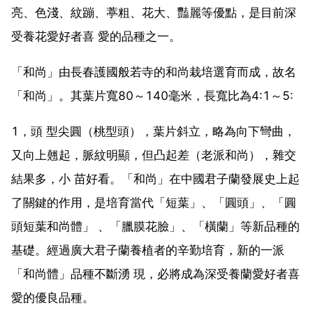
亮、色淺、紋蹦、葶粗、花大、豔麗等優點，是目前深
受養花愛好者喜 愛的品種之一。
「和尚」由長春護國般若寺的和尚栽培選育而成，故名
「和尚」。其葉片寬80～140毫米，長寬比為4:1～5:
1，頭 型尖圓（桃型頭），葉片斜立，略為向下彎曲，
又向上翹起，脈紋明顯，但凸起差（老派和尚），雜交
結果多，小 苗好看。「和尚」在中國君子蘭發展史上起
了關鍵的作用，是培育當代「短葉」、「圓頭」、「圓
頭短葉和尚體」 、「臘膜花臉」、「橫蘭」等新品種的
基礎。經過廣大君子蘭養植者的辛勤培育，新的一派
「和尚體」品種不斷湧 現，必將成為深受養蘭愛好者喜
愛的優良品種。