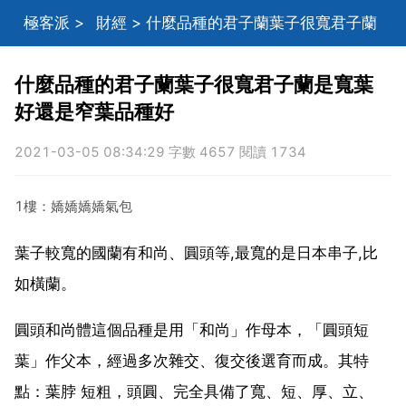
極客派
>
財經
> 什麼品種的君子蘭葉子很寬君子蘭
是寬葉好還是窄葉品種好
什麼品種的君子蘭葉子很寬君子蘭是寬葉
好還是窄葉品種好
2021-03-05 08:34:29 字數 4657 閱讀 1734
1樓：嬌嬌嬌嬌氣包
葉子較寬的國蘭有和尚、圓頭等,最寬的是日本串子,比
如橫蘭。
圓頭和尚體這個品種是用「和尚」作母本，「圓頭短
葉」作父本，經過多次雜交、復交後選育而成。其特
點：葉脖 短粗，頭圓、完全具備了寬、短、厚、立、