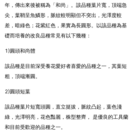
年，傳出來後被稱為「和尚」。該品種葉片寬，頂端急
尖，葉鞘呈魚鱗形，脈紋較明顯但不突出，光澤度較
差，暗綠色；花紫紅色，果實為長圓形。以該品種為基
礎而培養的改良品種常見有以下幾種：
1)圓頭和尚體
該品種是目前深受養花愛好者喜愛的品種之一，其葉短
粗，頂端漸圓。
2)圓頭短葉
該品種葉片短寬頭圓，直立挺拔，脈紋凸起，葉色淺
綠，光澤明亮，花色豔麗，株型整齊， 是優良的工具蘭
和目前受歡迎的品種之一。