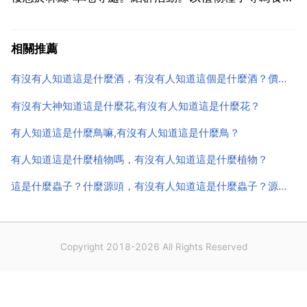
繁殖期為6 1月。營巢於樹洞中。每窩產卵4 8枚。孵化
期為18天。性情活潑且易於馴養，在中國是大眾最喜歡
相關推薦
的寵物鳥之一 馴養方法 方法一 定期的接觸訓練，...
有沒有人知道這是什麼酒，有沒有人知道這個是什麼酒？價格多少？
有沒有大神知道這是什麼花,有沒有人知道這是什麼花？
有人知道這是什麼鳥嘛,有沒有人知道這是什麼鳥？
有人知道這是什麼植物嗎，有沒有人知道這是什麼植物？
這是什麼蟲子？什麼源頭，有沒有人知道這是什麼蟲子？源頭是什麼？發現的時候都是這樣，應該是死的
Copyright 2018-2026 All Rights Reserved