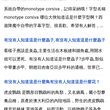
系統自帶的monotype corsiva，記得采納哦！字型名稱
monotype corsiva 哪位大俠知道這是什麼字型啊？西
遊降魔中自帶的字幕字型。很喜歡。希望有人解答，我
是沒招了，找了很久 100 這種字型叫做幼圓簡體 這是
有沒有人知道這是什麼蟲子,有沒有人知道這是什麼蟲子
繁體字吧 臺灣那邊用的 哪位高人告訴我這是什麼字
型，找了半天沒有找到，...
看樣子應該是臭蟲,主要生活在木板縫和牆角處,用開水
就可以燙死。有沒有人知道這是什麼蟲子?步甲蟲,類似
中華蔞步甲。鞘翅目肉食亞目步甲科的通稱。世界已知
約2.5 萬種,中國約800種以上。體長1 60 毫米,一般中
有沒有人知道這是什麼鳥有沒有人知道這是什麼花？
等大小,色澤幽暗,多為黑色 褐色,常帶金屬光澤,少數色鮮
豔,有黃色花斑 體表光潔或被疏毛,...
虎皮鸚鵡 是鸚形目鸚鵡科的鳥類，又名嬌鳳，屬小型攀
禽品種，原產於澳大利亞的內陸地區，野生的虎皮鸚鵡
棲息於林緣 草地等處。結群活動。以植物種子等為食。