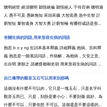
聰明絕世 絕頂聰明 穎悟絕倫 穎悟絕人 千伶百俐 聰明過
人 愚不可及 愚昧無知 呆頭呆腦 大智若愚 急中生智 計
窮智短 棄智遺身 大智大勇 計窮智極 有哪些成語是形容
一個人的情商很高?明察秋毫 洞若觀火 洞見癥結 瞭如指
有關生病的詞語,用來形容生病的詞語
掌 獨具隻眼 一 明察秋毫 m ng ch qi h o 解釋 明察 看
清 秋毫...
抱恙 b o y ng 生詞本基本釋義 詳細釋義 抱病。百科釋
義 抱恙是一個漢語詞語，作病解，為抱病，欠安之意。
出自明 唐順之 諮總督都御史胡 用來形容生病的詞語 病
懨懨無精打采 氣若游絲 病入膏肓 奄奄一息 面黃肌瘦 危
自己佩帶的觀音玉石可以用來刮痧嗎
在旦夕 和病有關的詞語 生病 看病 病床 毛病 病人 養病
抱病 治病 患病 ...
這個沒有什麼不可以的，它只是一塊玉石，只是名字叫
觀音玉而已。只是，刮痧是要小心，不要刮傷 就好。為
什麼不可以，只要你想 不可以。這個還是不要這樣的吧