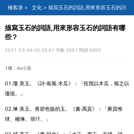
極客派
>
文化
> 描寫玉石的詞語,用來形容玉石的詞
語有哪些？
描寫玉石的詞語,用來形容玉石的詞語有哪
些？
2021-03-04 00:38:41 字數 3891 閱讀 4900
1樓：du小吾
01.瓊 美玉。《詩·衛風·木瓜》：「投我以木瓜，報之以
瓊琚。」
02.琳 美玉。青碧色版的玉。《書·禹貢》：「厥貢惟
球、權琳、琅玕。」