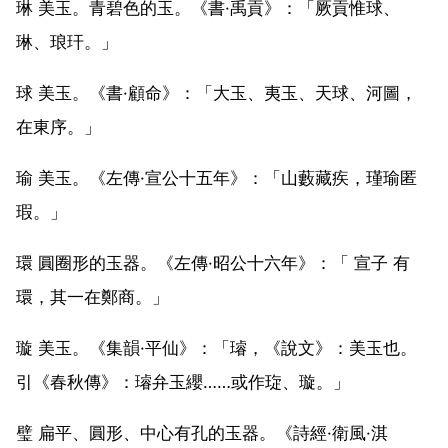
琳 美玉。青碧色的玉。《書·禹貢》：「厥貢惟球、
琳、琅玕。」
球 美玉。《書·顧命》：「大玉、夷玉、天球、河圖，
在東序。」
瑜 美玉。《左傳·宣公十五年》：「山藪藏疾，瑾瑜匿
瑕。」
環 圓圈形的玉器。《左傳·昭公十六年》：「 宣子 有
環，其一在鄭商。」
璇 美玉。《集韻·平仙》：「璿，《說文》：美玉也。
引《春秋傳》：璿弁玉纓……或作琁、璇。」
璧 扁平、圓形、中心有孔的玉器。《詩經·衛風·淇