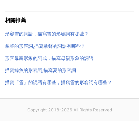
玉石美容棒可以刮痧嗎?能起到刮痧的作用嗎？可以
的，刮痧 skin scraping 是中國傳統的自然 之一，它是
相關推薦
以中醫皮部理論為基礎，用牛角 玉石等工...
形容雪的詞語，描寫雪的形容詞有哪些？
掌聲的形容詞,描寫掌聲的詞語有哪些？
形容母親形象的詞成，描寫母親形象的詞語
描寫鯨魚的形容詞,描寫夏的形容詞
描寫「雪」的詞語有哪些，描寫雪的形容詞有哪些？
Copyright 2018-2026 All Rights Reserved