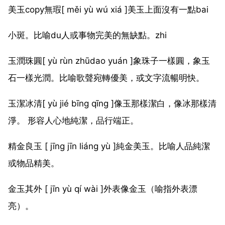
美玉copy無瑕[ měi yù wú xiá ]美玉上面沒有一點bai
小斑。比喻du人或事物完美的無缺點。zhi
玉潤珠圓[ yù rùn zhūdao yuán ]象珠子一樣圓，象玉
石一樣光潤。比喻歌聲宛轉優美，或文字流暢明快。
玉潔冰清[ yù jié bīng qīng ]像玉那樣潔白，像冰那樣清
淨。 形容人心地純潔，品行端正。
精金良玉 [ jīng jīn liáng yù ]純金美玉。比喻人品純潔
或物品精美。
金玉其外 [ jīn yù qí wài ]外表像金玉（喻指外表漂
亮）。