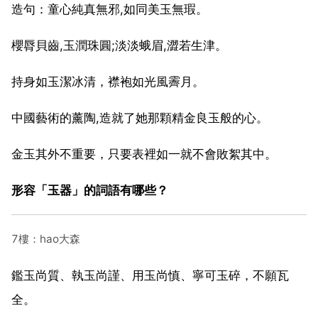
造句：童心純真無邪,如同美玉無瑕。
櫻脣貝齒,玉潤珠圓;淡淡蛾眉,澀若生津。
持身如玉潔冰清，襟袍如光風霽月。
中國藝術的薰陶,造就了她那顆精金良玉般的心。
金玉其外不重要，只要表裡如一就不會敗絮其中。
形容「玉器」的詞語有哪些？
7樓：hao大森
鑑玉尚質、執玉尚謹、用玉尚慎、寧可玉碎，不願瓦
全。