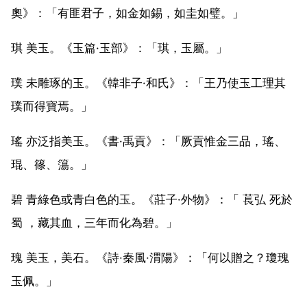
奧》：「有匪君子，如金如錫，如圭如璧。」
琪 美玉。《玉篇·玉部》：「琪，玉屬。」
璞 未雕琢的玉。《韓非子·和氏》：「王乃使玉工理其
璞而得寶焉。」
瑤 亦泛指美玉。《書·禹貢》：「厥貢惟金三品，瑤、
琨、篠、簜。」
碧 青綠色或青白色的玉。《莊子·外物》：「 萇弘 死於
蜀 ，藏其血，三年而化為碧。」
瑰 美玉，美石。《詩·秦風·渭陽》：「何以贈之？瓊瑰
玉佩。」