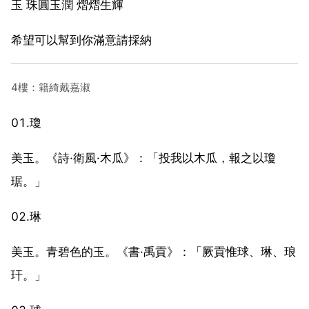
玉 珠圓玉潤 熠熠生輝
希望可以幫到你滿意請採納
4樓：籍綺戴嘉淑
01.瓊
美玉。《詩·衛風·木瓜》：「投我以木瓜，報之以瓊
琚。」
02.琳
美玉。青碧色的玉。《書·禹貢》：「厥貢惟球、琳、琅
玕。」