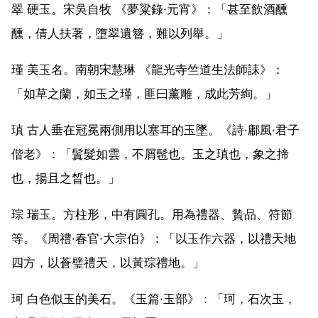
翠 硬玉。宋吳自牧 《夢粱錄·元宵》：「甚至飲酒醺
醺，倩人扶著，墮翠遺簪，難以列舉。」
瑾 美玉名。南朝宋慧琳 《龍光寺竺道生法師誄》：
「如草之蘭，如玉之瑾，匪曰薰雕，成此芳絢。」
瑱 古人垂在冠冕兩側用以塞耳的玉墜。《詩·鄘風·君子
偕老》：「鬒髮如雲，不屑髢也。玉之瑱也，象之揥
也，揚且之晳也。」
琮 瑞玉。方柱形，中有圓孔。用為禮器、贄品、符節
等。《周禮·春官·大宗伯》：「以玉作六器，以禮天地
四方，以蒼璧禮天，以黃琮禮地。」
珂 白色似玉的美石。《玉篇·玉部》：「珂，石次玉，