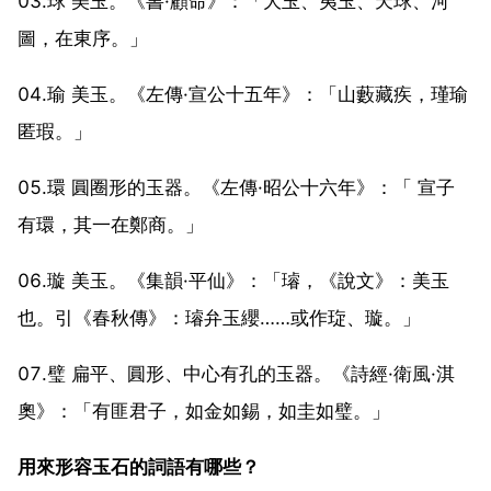
03.球 美玉。《書·顧命》：「大玉、夷玉、天球、河
圖，在東序。」
04.瑜 美玉。《左傳·宣公十五年》：「山藪藏疾，瑾瑜
匿瑕。」
05.環 圓圈形的玉器。《左傳·昭公十六年》：「 宣子
有環，其一在鄭商。」
06.璇 美玉。《集韻·平仙》：「璿，《說文》：美玉
也。引《春秋傳》：璿弁玉纓……或作琁、璇。」
07.璧 扁平、圓形、中心有孔的玉器。《詩經·衛風·淇
奧》：「有匪君子，如金如錫，如圭如璧。」
用來形容玉石的詞語有哪些？