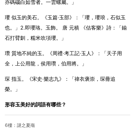
亦碼碯白如雪者。一雲螺屬。」
瓔 似玉的美石。《玉篇·玉部》：「瓔，瓔琅，石似玉
也。」2.即瓔珞。玉飾。 唐 元稹 《估客樂》詩：「鍮
石打臂釧，糯米吹項瓔。」
瓚 質地不純的玉。《周禮·考工記·玉人》：「天子用
全，上公用龍，侯用瓚，伯用將。」
琛 指玉。《宋史·樂志九》：「禕衣褒崇，琛冊追
榮。」
形容玉美好的詞語有哪些？
6樓：謎之夏殤