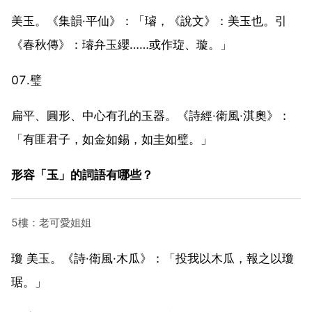
美玉。《集韻·平仙》：「璿，《說文》：美玉也。引
《春秋傳》：璿弁玉纓……或作琁、璇。」
07.璧
扁平、圓形、中心有孔的玉器。《詩經·衛風·淇奧》：
「有匪君子，如金如錫，如圭如璧。」
形容「玉」的詞語有哪些？
5樓：老可愛姐姐
瓊 美玉。《詩·衛風·木瓜》：「投我以木瓜，報之以瓊
琚。」