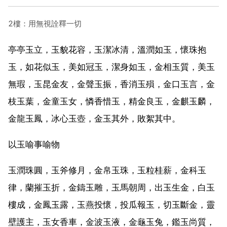
2樓：用無視詮釋一切
亭亭玉立，玉貌花容，玉潔冰清，溫潤如玉，懷珠抱
玉，如花似玉，美如冠玉，潔身如玉，金相玉質，美玉
無瑕，玉昆金友，金聲玉振，香消玉殞，金口玉言，金
枝玉葉，金童玉女，憐香惜玉，精金良玉，金麒玉麟，
金龍玉鳳，冰心玉壺，金玉其外，敗絮其中。
以玉喻事喻物
玉潤珠圓，玉斧修月，金帛玉珠，玉粒桂薪，金科玉
律，蘭摧玉折，金鑄玉雕，玉馬朝周，出玉生金，白玉
樓成，金鳳玉露，玉燕投懷，投瓜報玉，切玉斷金，靈
壁護主，玉女香車，金波玉液，金龜玉兔，鑑玉尚質，