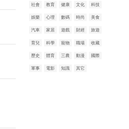
社會
教育
健康
文化
科技
娛樂
心理
數碼
時尚
美食
汽車
家居
遊戲
財經
旅遊
育兒
科學
寵物
職場
收藏
歷史
體育
三農
動漫
國際
軍事
電影
知識
其它