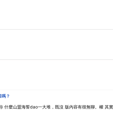
樣嗎？
i你 什麼山盟海誓dao一大堆，既沒 版內容有很無聊。權 其