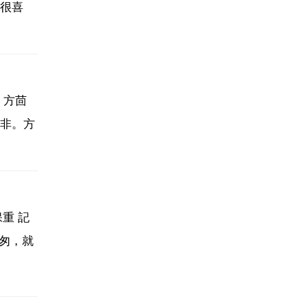
很喜
。方茴
非。方
重 記
匆，就