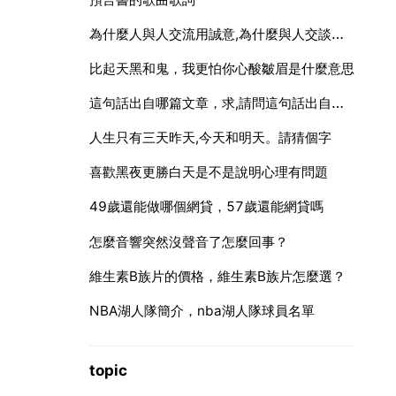
為什麼人與人交流用誠意,為什麼與人交談要有誠意？
比起天黑和鬼，我更怕你心酸皺眉是什麼意思
這句話出自哪篇文章，求,請問這句話出自那篇文章的哪一章節？？
人生只有三天昨天,今天和明天。請猜個字
喜歡黑夜更勝白天是不是說明心理有問題
49歲還能做哪個網貸，57歲還能網貸嗎
怎麼音響突然沒聲音了怎麼回事？
維生素B族片的價格，維生素B族片怎麼選？
NBA湖人隊簡介，nba湖人隊球員名單
topic