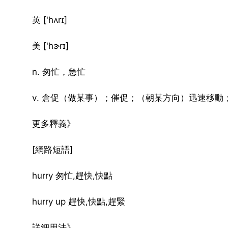
英 ['hʌrɪ]
美 ['hɝrɪ]
n. 匆忙，急忙
v. 倉促（做某事）；催促；（朝某方向）迅速移動
更多釋義》
[網路短語]
hurry 匆忙,趕快,快點
hurry up 趕快,快點,趕緊
詳細用法》