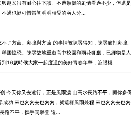
失興趣又很有耐心往下讀。不過類似的劇情看過不少，但還是
不過也挺可惜當初明明相愛的兩人分...
忘不了方茴。鄺強與方茴 的事情被陳尋得知，陳尋痛打鄺強
，舉國惶恐。陳尋故地重遊高中校園和雨花餐廳，已經物是人
16歲時候大家一起度過的美好青春年華，淚眼模...
 王曉嶺 今天你又去遠行，正是風雨濃 山高水長路不平，願你多保
早成功 來也匆匆去也匆匆，就這樣風雨兼程 來也匆匆去也匆
路不平，攜手同攀登 還...