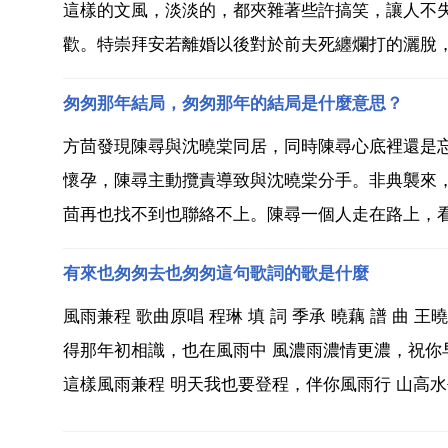
這樣的文風，淡淡的，都夾雜著些許搞笑，讓人不
歡。特崇拜安若離婚以後對於前夫死纏爛打的灑脫，
匆匆那年結局，匆匆那年的結局是什麼意思？
方茴發現陳尋與沈曉棠同居，同時陳尋心底裡還是
懷孕，陳尋主動攬責導致與沈曉棠分手。非典襲來
茴再也找不到也聯絡不上。陳尋一個人走在路上，看到
有來也匆匆去也匆匆這句歌詞的歌是什麼
風雨兼程 歌曲原唱 程琳 填 詞 季承 曉藕 譜 曲
得那年初相識，也在風雨中 風濃雨濃情更濃，祝你
這樣風雨兼程 明天我也要登程，伴你風雨行 山高水長