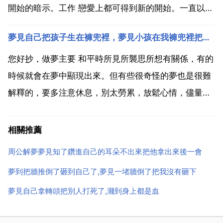
開始的暗示。工作 戀愛上都可得到新的開始。一直以來
困擾的問題也可能得到解決，是個好夢。夢見自己的兒
夢見自己把孩子生在褲兜裡，夢見小孩在我褲兜裡把衛生紙掏出來了
子，通常表示對孩子的擔心。夢見別人的耳朵，預示會
收到令人驚訝的訊息。夢見耳朵，表示你正在暗中觀
您好抄，做夢主要 和平時所見所襲思所想有關係，有的
察...
時候就會在夢中顯現出來。但有些很奇怪的夢也是很難
解釋的，要多注意休息，別太勞累，放鬆心情，儘量別
去想它，這樣睡眠質量才能提高。您越是想它心理壓力
越大，更不利於身心健康，希望我的回答能幫助到您，
相關推薦
望採納，謝謝。夢見手機，往往抄 流露出了內心的孤獨
周公解夢夢見知了鑽進自己的耳朵不出來把他拿出來後一會
感，或是...
夢到把牆推倒了砸到自己了,夢見一堵牆倒了把我沒有砸下
夢見自己拿轉頭把別人打死了,濺到身上都是血