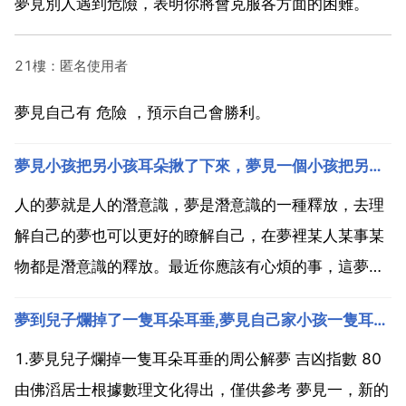
夢見別人遇到危險，表明你將會克服各方面的困難。
21樓：匿名使用者
夢見自己有 危險 ，預示自己會勝利。
夢見小孩把另小孩耳朵揪了下來，夢見一個小孩把另一個小孩耳朵揪了下來
人的夢就是人的潛意識，夢是潛意識的一種釋放，去理
解自己的夢也可以更好的瞭解自己，在夢裡某人某事某
物都是潛意識的釋放。最近你應該有心煩的事，這夢是
在提醒你，不要把不開心的情緒帶給家人 夢見把小女孩
夢到兒子爛掉了一隻耳朵耳垂,夢見自己家小孩一隻耳朵掉了求解答
耳朵揪掉是怎麼回事?表示將遇到麻煩隱私會被別人發
現 某些事會受到阻礙與小人發生糾紛需提高警惕 昨晚
1.夢見兒子爛掉一隻耳朵耳垂的周公解夢 吉凶指數 80
夢見別人...
由佛滔居士根據數理文化得出，僅供參考 夢見一，新的