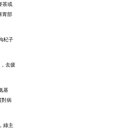
麥茶或
解胃部
枸杞子
骨，去疲
氨基
腐對病
，綠主