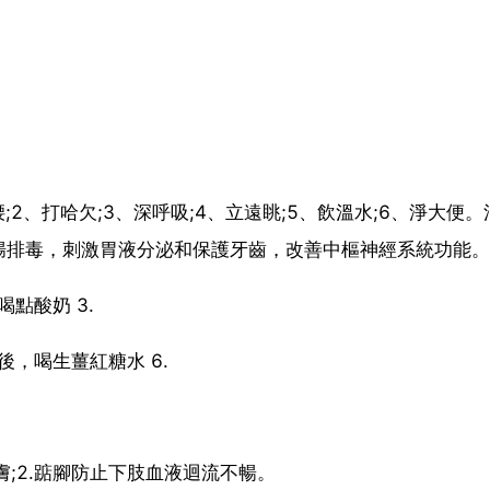
2、打哈欠;3、深呼吸;4、立遠眺;5、飲溫水;6、淨大便。
腸排毒，刺激胃液分泌和保護牙齒，改善中樞神經系統功能。
喝點酸奶 3.
後，喝生薑紅糖水 6.
。
膚;2.踮腳防止下肢血液迴流不暢。