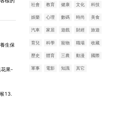
各樣的
社會
教育
健康
文化
科技
娛樂
心理
數碼
時尚
美食
汽車
家居
遊戲
財經
旅遊
育兒
科學
寵物
職場
收藏
養生保
歷史
體育
三農
動漫
國際
軍事
電影
知識
其它
無花果-
喉13.