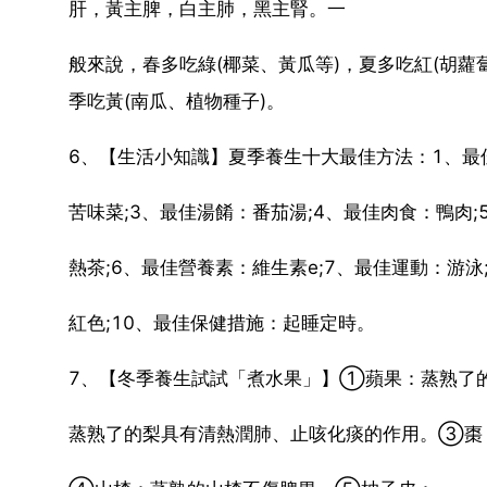
肝，黃主脾，白主肺，黑主腎。一
般來說，春多吃綠(椰菜、黃瓜等)，夏多吃紅(胡蘿
季吃黃(南瓜、植物種子)。
6、【生活小知識】夏季養生十大最佳方法：1、最
苦味菜;3、最佳湯餚：番茄湯;4、最佳肉食：鴨肉;
熱茶;6、最佳營養素：維生素e;7、最佳運動：游泳
紅色;10、最佳保健措施：起睡定時。
7、【冬季養生試試「煮水果」】①蘋果：蒸熟了
蒸熟了的梨具有清熱潤肺、止咳化痰的作用。③棗