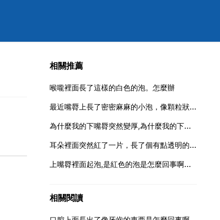
相關推薦
喉嚨裡面長了這樣的白色的泡。怎麼辦
最近嘴脣上長了密密麻麻的小泡，像顆粒狀的，很小，似乎不是水泡
為什麼我的下嘴脣突然變厚,為什麼我的下嘴脣越來越厚呢？
耳朵裡面突然紅了一片，長了個有點透明的疙瘩，很疼，這是怎麼回
上嘴脣裡面起泡,是紅色的泡是怎麼回事啊該怎麼辦啊
相關閱讀
口腔上面長出了像牙齒的東西是怎麼回事啊