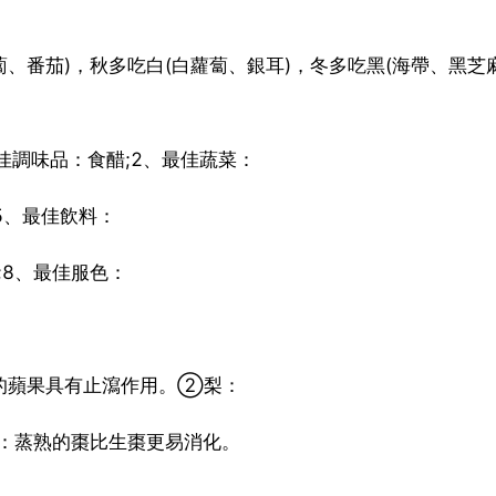
蔔、番茄)，秋多吃白(白蘿蔔、銀耳)，冬多吃黑(海帶、黑芝
佳調味品：食醋;2、最佳蔬菜：
5、最佳飲料：
;8、最佳服色：
的蘋果具有止瀉作用。②梨：
：蒸熟的棗比生棗更易消化。