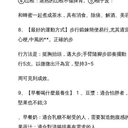
④山楂：蒸熟的山楂不傷脾胃。⑤柚子皮：
和蜂蜜一起煮成茶水，具有消食、除痰、解酒、美
8、【最好的運動方式】步行鍛鍊簡便易行,尤其適
心梗,中風的**。正確的步
行方法是：挺胸抬頭，邁大步;手臂隨腳步節奏擺動，
行5次。以微微出汗為宜，堅持3~5
周可見到成效。
9、【早餐喝什麼最養生】 1 、豆漿：適合怕胖者
堅果也不錯;3
、早餐奶：適合乳糖不耐受的人，需要製造飽腹感的
果蔬汁：適合對清腸排毒有需求的人。