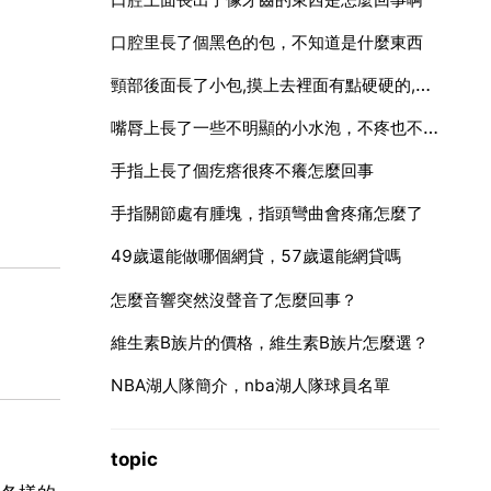
口腔里長了個黑色的包，不知道是什麼東西
頸部後面長了小包,摸上去裡面有點硬硬的,不痛不癢,外面皮
嘴脣上長了一些不明顯的小水泡，不疼也不癢，這是什麼水泡
手指上長了個疙瘩很疼不癢怎麼回事
手指關節處有腫塊，指頭彎曲會疼痛怎麼了
49歲還能做哪個網貸，57歲還能網貸嗎
怎麼音響突然沒聲音了怎麼回事？
維生素B族片的價格，維生素B族片怎麼選？
NBA湖人隊簡介，nba湖人隊球員名單
topic