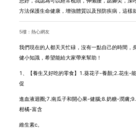
您好，我認為可以經常梳頭，伸懶腰，踮腳尖，深
方法保護生命健康，增強體質以及預防疾病，這樣
5樓：熱心網友
我們現在的人都天天忙碌，沒有一點自己的時間，
健小知識，希望能給大家帶來幫助！
1、【養生又好吃的零食】1.葵花子-養顏;2.花生-能防
促
進血液迴圈;7.南瓜子和開心果-健腦;8.奶糖-潤膚;9.
柑橘-富含
維生素c。