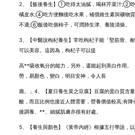
2、【飯後養生】①吃得太油膩，喝杯芹菜汁;②
橘皮水;④吃方便麵後吃水果，補償維生素與礦物
不適;⑥飯後吃個柿子，可潤肺生津、養陰清燥。
3、【中醫說枸杞養生】常吃枸杞子能「堅筋骨、
可以美容。這因為，枸杞子可以提
高**吸收氧分的能力，另外，還能起到美白作用。
勞，易顏色，變白，明目安神，令人長
壽。」4、【夏日養生菜之豆腐】豆腐的蛋白質含
酸，而且比例也接近人體需要，營養價值較高;有
後調養、**、細膩肌膚亦很有好處。
5、【養生與顏色】《黃帝內經》根據五行學說，