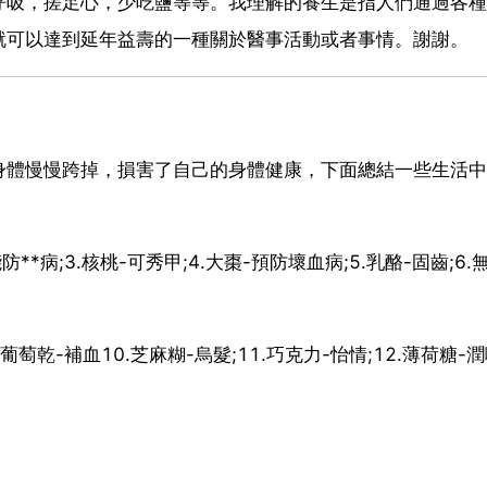
呼吸，搓足心，少吃鹽等等。我理解的養生是指人們通過各種
就可以達到延年益壽的一種關於醫事活動或者事情。謝謝。
身體慢慢跨掉，損害了自己的身體健康，下面總結一些生活中
**病;3.核桃-可秀甲;4.大棗-預防壞血病;5.乳酪-固齒;6.
葡萄乾-補血10.芝麻糊-烏髮;11.巧克力-怡情;12.薄荷糖-潤