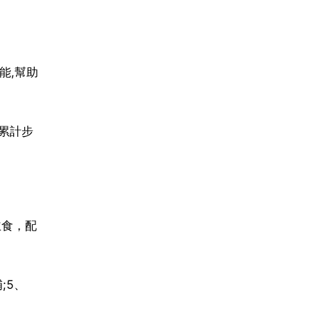
能,幫助
累計步
主食，配
;5、