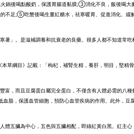
吃火鍋後喝點酸奶，保護胃腸道黏膜;③消化不良，飯後喝大
質的不足;⑤吃蟹後喝生薑紅糖水，祛寒暖胃、促進消化、緩
耐寒暑」。是滋補調養和抗衰老的良藥。很多人都不知道常吃
《本草綱目》記載：「枸杞，補腎生精，養肝，明目，堅精
量豐富，而且豆腐蛋白屬完全蛋白，不僅含有人體必需的八種
降低血脂，保護血管細胞，預防心血管疾病的作用。此外，豆
以人體五臟為中心，五色與五臟相配，即綠紅黃白黑。紅主心