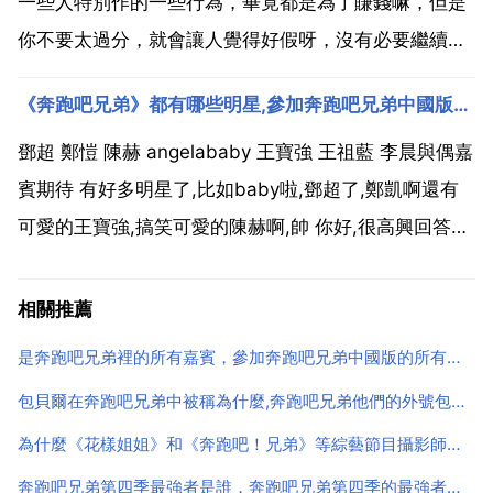
一些人特別作的一些行為，畢竟都是為了賺錢嘛，但是
你不要太過分，就會讓人覺得好假呀，沒有必要繼續看
下去了那種。一季不如一季，從腦力和體力共建設的正
《奔跑吧兄弟》都有哪些明星,參加奔跑吧兄弟中國版的所有明星名單
能量節目變成了靠人設拉收視率的搞笑小兒科。李晨小
舅子範丞丞上跑男，跑男團只剩陳赫老婆沒上鏡，但不
鄧超 鄭愷 陳赫 angelababy 王寶強 王祖藍 李晨與偶嘉
管誰來，都沒...
賓期待 有好多明星了,比如baby啦,鄧超了,鄭凱啊還有
可愛的王寶強,搞笑可愛的陳赫啊,帥 你好,很高興回答您
的問題。電影中除了鄧超都有,還有伊一熊黛林還有個韓
國人 鄭凱楊穎 王寶強鄧超 陳赫李晨王祖藍 嘉賓有很多,
相關推薦
林更新,比如馬蘇,...
是奔跑吧兄弟裡的所有嘉賓，參加奔跑吧兄弟中國版的所有明星名單
包貝爾在奔跑吧兄弟中被稱為什麼,奔跑吧兄弟他們的外號包括王寶強，包貝爾
為什麼《花樣姐姐》和《奔跑吧！兄弟》等綜藝節目攝影師都大多都
奔跑吧兄弟第四季最強者是誰，奔跑吧兄弟第四季的最強者是誰