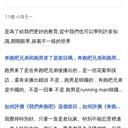
11樓:小清天一
是為了給我們更好的教育,從中我們也可以學到許多知
識,開開眼界,探索不一樣的世界
奔跑吧兄弟和跑男來了是節目嗎，奔跑吧兄弟和跑男來了是一個節目嗎
跑男來了是在奔跑吧兄弟後播出的，是一些花絮和採
訪，還有未播出鏡頭 不是，跑男是韓國的，奔跑吧兄弟
是中國的。不是一回事 不是 跑男是running man韓國的
奔跑吧兄弟是中國買的韓國版權辦的 奔跑吧兄弟和跑男
如何評價《我們奔跑吧》這個節目，如何評價《奔跑吧》第三季？
來了有什麼區別？要非說有區別 奔跑吧兄弟指一個多小
時的那個綜藝 跑男來了是綜藝後面播的那個有...
我覺得特別好。只要一直是老玩家。特別不能忍受裡邊