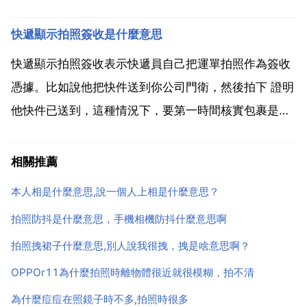
套，不夠高階大氣，也不 科學 那麼現在就給你介紹一
快遞顯示拍照簽收是什麼意思
款簡單實用科學大氣的上相祕籍 左臉原則 注1 藝術家
愛左臉 什麼是 左臉原則 就是原則上要儘量多暴露自己
快遞顯示拍照簽收表示快遞員自己把運單拍照作為簽收
的...
憑據。比如說他把快件送到你公司門衛，然後拍下 證明
他快件已送到，這種情況下，要第一時間核實包裹是否
是你們公司的還有包裹完整性，如果你沒收到包裹，應
立刻聯絡物流，溝通無效時應立即投訴，在短時間內處
相關推薦
理。說白了就是代簽收，一般快遞都是丟在門衛那裡，
本人相是什麼意思,說一個人上相是什麼意思？
自己去門衛...
拍照防抖是什麼意思，手機相機防抖什麼意思啊
拍照拽裙子什麼意思,別人說我很拽，拽是啥意思啊？
OPPOr11為什麼拍照時離物體很近就很模糊，拍不清
為什麼痘痘在照鏡子時不多,拍照時很多