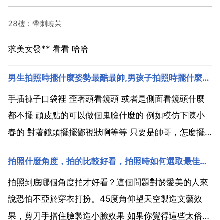
28樓：帶刺暁茉
求美女發** 看看 哈哈
男生拍照時擺什麼姿勢最酷最帥,男孩子拍照時擺什麼姿勢照出來最酷
手插褲子口袋裡 歪著頭看鏡頭 或者是側面看鏡頭什麼
都不擺 頑皮點的可以做個鬼臉什麼的 例如模仿下陳小
春的 對著鏡頭擺擺鄙視狀啊等等 只要是帥哥，怎麼擺
都帥 高鼻樑的帥哥 側面 其他帥哥看著擺吧 男孩子拍照
拍照什麼角度，拍的比較好看，拍照時如何選取最佳角度？
時擺什麼姿勢照出來最酷?拍照最重要的是凸顯你好看
的地方，每個人的臉型，身材不同，所以適合不同的
拍照到底哪個角度拍才好看？這個問題對於愛美的人來
角...
說恐怕不亞於穿衣打扮。45度角仰望天空製造文藝效
果，剪刀手擋住臉製造小臉效果 如果你覺得這些太俗