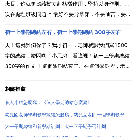
今後該怎...
班長，你就更應該樹立起榜樣作用，堅持以身作則。其
次在處理班級問題上 最好不要分章節，不要前言，要條
理清晰，首先要總結過去一年的成績。大學生學期自我
初一上學期總結左右，初一上學期總結 300字左右
總結 所以更多 更快 更廣的吸收新知識即成了放在我們
面前必須解決的一個問題，我通過這兩年的大學學習，
天！這就難倒你了？我才初一，老師就讓我們寫1500
對於專...
字的總結，鬱悶啊！小兄弟，看這裡！初一上學期總結
300字的作文 1 這個學期結束了。在這個學期裡，老師
為我們的學習付出了許多心血，我們也為自己的學習灑
下了許多辛勤的汗水。這次期末考試，我的每門功課，
相關推薦
都取得了比較好的成績。總結這個學期的學習，我想，
個人小結怎麼寫，《個人學期總結怎麼寫》
主要...
幼兒園老師學期教學總結怎麼寫，幼兒園老師一個學期教學總結怎麼寫
大一學期總結和新學期計劃，大一下學期學習計劃