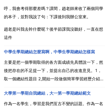
哼，我會考得那麼差嗎？課間，趙老師來收了兩個同學
的本子，並對我說了句：下課後到我辦公室來。
趙老是叫我去幹什麼呢？後半節課我沒聽好，一直在想
這件
中學生學期總結怎麼寫啊，中學生學期總結怎樣寫
主要是把一個學期取得的各方面成績先具體說一下，然
後把存在的不足提一下，並提出自己的改進意見。1，
取一個總結性題目 2,開始一段做個簡單學習經歷介紹，
要簡練。3，具體寫你的學習進步歷程，遇到過什麼困
大學第一學期自我總結，大一第一學期總結範文
難，怎樣克服的，學到了什麼，感悟到了什麼。注意，
要強調一下老師的作用和同學間合作的精神。4，打算
作為一名學生，學習是我們亙古不變的話題。作為一名