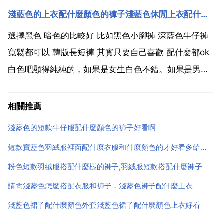
的設計，非常獨特，可以雕塑你的腿部線條，搭配一件
淺藍色的上衣配什麼顏色的褲子淺藍色休閒上衣配什麼顏色褲子
卡其色的中長款風衣，穿出時髦的範兒。因為上身的款
式已經較為複雜，所以腳上最好搭配一雙簡單耐看的鞋
選擇黑色 暗色的比較好 比如黑色小腳褲 深藍色牛仔褲
子，這雙...
寬鬆都可以 韓版長短褲 其實只要自己喜歡 配什麼都ok
白色吧顯得純純的，如果是女生白色不錯。如果是男生
就米色啦。深藍配上比較有層次感。黑色嘛就不太出
彩，但是黑色什麼色配上都不會出錯，比較保守。白色
相關推薦
是最好的 黑色的好吧，看起來比較搭，又時尚，藍色
淺藍色的短款牛仔服配什麼顏色的褲子好看啊
給...
短款寶藍色羽絨服裡面配什麼衣服和什麼顏色的才好看多給給意見
粉色短款羽絨服搭配什麼樣的褲子,羽絨服短款搭配什麼褲子
請問淺藍色怎麼搭配衣服和褲子，淺藍色褲子配什麼上衣
淺藍色裙子配什麼顏色外套淺藍色裙子配什麼顏色上衣好看