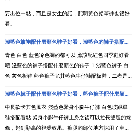
要出位一點，而且是女生的話，配明黃色鉛筆褲也很好
看。
淺藍色旗袍配什麼顏色鞋子好看，淺藍色的褲子搭配什麼顏色的鞋子
青色 白色 藍色冷色調的都可以 應該配紅色四季鞋好看
吧 淺藍色的褲子搭配什麼顏色的鞋子 1 淺藍色褲子 白
色 灰色板鞋 藍色褲子尤其藍色牛仔褲配板鞋，二者是
最佳伴侶，所以關於藍色褲子配什麼鞋子，我想板鞋是
淺藍色褲子配什麼顏色鞋子好看，藍色褲子配什麼顏色鞋子
不錯的選擇。尤其藍色褲子搭配白色或灰色的板鞋，看
上去就特別協調，不僅不俗套，反而彰顯了年輕男士
中長款卡其色風衣 淺藍色緊身小腳牛仔褲 白色坡跟單
的...
鞋搭配看點 緊身小腳牛仔褲上身之後可以拉長雙腿的線
條，起到顯高的視覺效果。褲腿的部位地方採用了車線