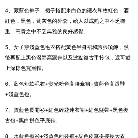
4、藏藍色褲子、裙子搭配米白色的襯衣和枚紅色，酒
紅色，黑色，菸灰色的外套，給人以成熟之中不乏穩
重，高貴之中不乏典雅的良好感覺。
5、女子穿淺藍色毛衣搭配黃色半身裙和誇張項鍊，然
後再配上黑色潑墨高跟鞋以及波點復古手拎包，還可戴
上深棕色寬簷帽。
6、藍色短款毛衣+熒光粉色高腰傘裙+寶藍色高跟鞋
+淺藍色包。
7、寶藍色長開衫+紅色碎花連衣裙+紅色髮帶+黑色復
古包+黑白拼色平底鞋。
8、水藍色襯衫+淺藍色西裝褲+灰色皮草拼接長大衣