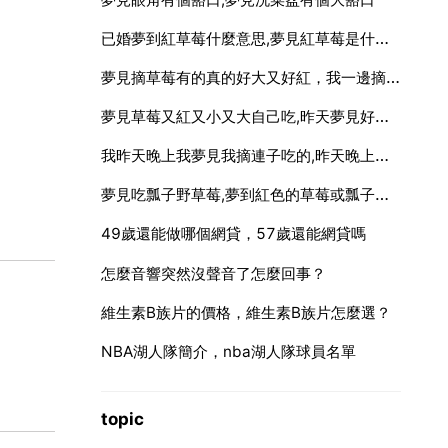
已婚夢到紅草莓什麼意思,夢見紅草莓是什麼意思
夢見摘草莓有的真的好大又好紅，我一邊摘一邊吃哦
夢見草莓又紅又小又大自己吃,昨天夢見好多片草莓園，全都長著又大又紅的草莓，我還到處摘著吃，還很好吃的樣子，從沒做過這個夢，也不
我昨天晚上我夢見我摘連子吃的,昨天晚上我夢見我帶的佛哭了
夢見吃瓢子野草莓,夢到紅色的草莓或瓢子是什麼意思
49歲還能做哪個網貸，57歲還能網貸嗎
怎麼音響突然沒聲音了怎麼回事？
維生素B族片的價格，維生素B族片怎麼選？
NBA湖人隊簡介，nba湖人隊球員名單
topic