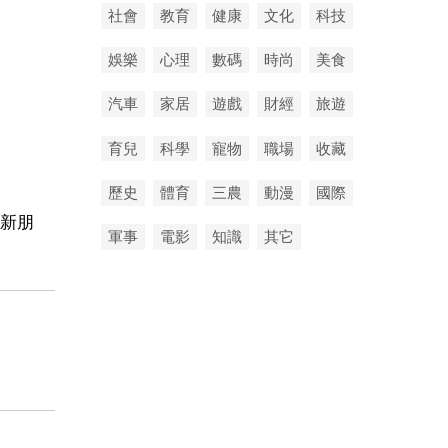
社會
教育
健康
文化
科技
娛樂
心理
數碼
時尚
美食
汽車
家居
遊戲
財經
旅遊
育兒
科學
寵物
職場
收藏
歷史
體育
三農
動漫
國際
新朋
軍事
電影
知識
其它