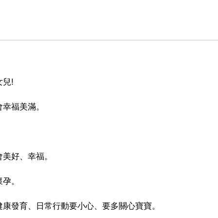
兒!
會幸福美滿。
會美好、幸福。
懷孕。
健康發育、日常行動要小心、要多關心寶寶。