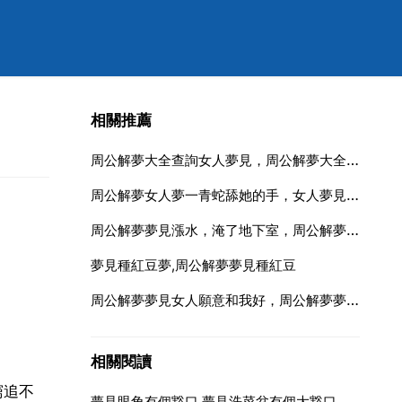
相關推薦
周公解夢大全查詢女人夢見，周公解夢大全查詢百度女人夢見下山水
周公解夢女人夢一青蛇舔她的手，女人夢見一條青蛇
周公解夢夢見漲水，淹了地下室，周公解夢大全夢見漲洪水快淹住自己後又脫險了
夢見種紅豆夢,周公解夢夢見種紅豆
周公解夢夢見女人願意和我好，周公解夢夢見一個女人願意和我好
相關閱讀
窮追不
夢見眼角有個豁口,夢見洗菜盆有個大豁口